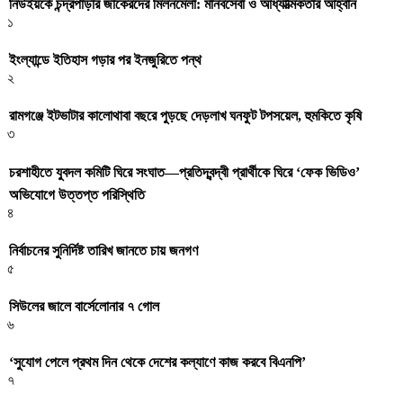
নিউইয়র্কে চন্দ্রপাড়ার জাকেরদের মিলনমেলা: মানবসেবা ও আধ্যাত্মিকতার আহ্বান
১
ইংল্যান্ডে ইতিহাস গড়ার পর ইনজুরিতে পন্থ
২
রামগঞ্জে ইটভাটার কালোথাবা বছরে পুড়ছে দেড়লাখ ঘনফুট টপসয়েল, হুমকিতে কৃষি
৩
চরশাহীতে যুবদল কমিটি ঘিরে সংঘাত—প্রতিদ্বন্দ্বী প্রার্থীকে ঘিরে ‘ফেক ভিডিও’
অভিযোগে উত্তপ্ত পরিস্থিতি
৪
নির্বাচনের সুনির্দিষ্ট তারিখ জানতে চায় জনগণ
৫
সিউলের জালে বার্সেলোনার ৭ গোল
৬
‌‘সুযোগ পেলে প্রথম দিন থেকে দেশের কল্যাণে কাজ করবে বিএনপি’
৭