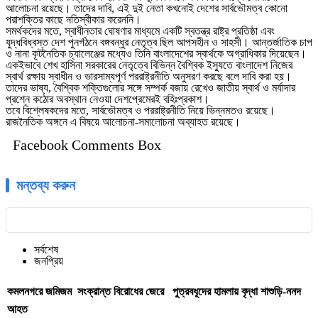
আলোচনা রয়েছে। তাদের দাবি, এই দুই নেতা কখনোই দেশের সার্বভৌমত্ব কোনো
পরাশক্তির কাছে নতিস্বীকার করেননি।
সমর্থকদের মতে, স্বাধীনতার ঘোষণার মাধ্যমে একটি স্বতন্ত্র রাষ্ট্র প্রতিষ্ঠা এবং
যুদ্ধবিধ্বস্ত দেশ পুনর্গঠনে বঙ্গবন্ধুর নেতৃত্ব ছিল আপসহীন ও সাহসী। আন্তর্জাতিক চাপ
ও নানা কূটনৈতিক চ্যালেঞ্জের মধ্যেও তিনি বাংলাদেশের স্বার্থকে অগ্রাধিকার দিয়েছেন।
একইভাবে শেখ হাসিনা সরকারের নেতৃত্বে বিভিন্ন বৈশ্বিক ইস্যুতে বাংলাদেশ নিজের
স্বার্থ রক্ষায় স্বাধীন ও ভারসাম্যপূর্ণ পররাষ্ট্রনীতি অনুসরণ করছে বলে দাবি করা হয়।
তাদের ভাষ্য, বৈশ্বিক শক্তিগুলোর সঙ্গে সম্পর্ক বজায় রেখেও জাতীয় স্বার্থ ও মর্যাদার
প্রশ্নে কঠোর অবস্থান নেওয়া দেশপ্রেমেরই বহিঃপ্রকাশ।
তবে বিশ্লেষকদের মতে, সার্বভৌমত্ব ও পররাষ্ট্রনীতি নিয়ে ভিন্নমতও রয়েছে।
রাজনৈতিক অঙ্গনে এ বিষয়ে আলোচনা-সমালোচনা অব্যাহত রয়েছে।
Facebook Comments Box
মন্তব্য করুন
সর্বশেষ
জনপ্রিয়
কমলনগরে জমিজম সংক্রান্ত বিরোধের জেরে পুত্রবধূদের হামলায় বৃদ্ধা শাশুড়ি-ননদ
আহত