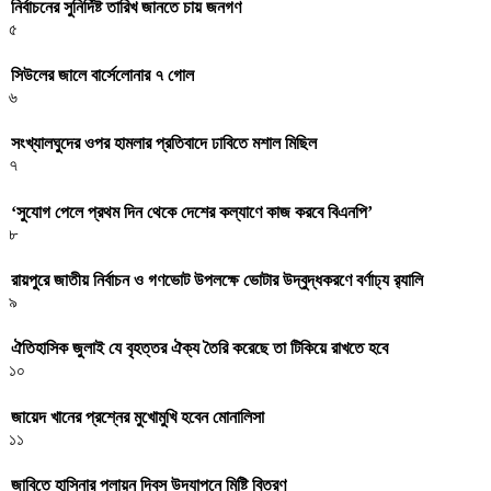
নির্বাচনের সুনির্দিষ্ট তারিখ জানতে চায় জনগণ
৫
সিউলের জালে বার্সেলোনার ৭ গোল
৬
সংখ্যালঘুদের ওপর হামলার প্রতিবাদে ঢাবিতে মশাল মিছিল
৭
‌‘সুযোগ পেলে প্রথম দিন থেকে দেশের কল্যাণে কাজ করবে বিএনপি’
৮
রায়পুরে জাতীয় নির্বাচন ও গণভোট উপলক্ষে ভোটার উদ্বুদ্ধকরণে বর্ণাঢ্য র‍্যালি
৯
ঐতিহাসিক জুলাই যে বৃহত্তর ঐক্য তৈরি করেছে তা টিকিয়ে রাখতে হবে
১০
জায়েদ খানের প্রশ্নের মুখোমুখি হবেন মোনালিসা
১১
জাবিতে হাসিনার পলায়ন দিবস উদযাপনে মিষ্টি বিতরণ