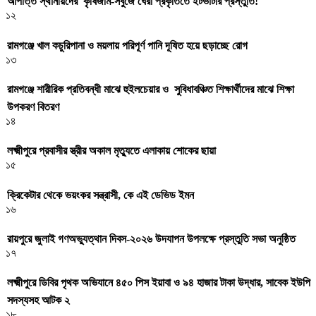
আপত্তি স্থানীয়দের কৃষিজমি-সবুজে ঘেরা প্রকৃতিতে ইটভাটার প্রস্তুতি!
১২
রামগঞ্জে খাল কচুরিপানা ও ময়লায় পরিপূর্ণ পানি দূষিত হয়ে ছড়াচ্ছে রোগ
১৩
রামগঞ্জে শারীরিক প্রতিবন্ধী মাঝে হুইলচেয়ার ও সুবিধাবঞ্চিত শিক্ষার্থীদের মাঝে শিক্ষা
উপকরণ বিতরণ
১৪
লক্ষ্মীপুরে প্রবাসীর স্ত্রীর অকাল মৃত্যুতে এলাকায় শোকের ছায়া
১৫
ক্রিকেটার থেকে ভয়ংকর সন্ত্রাসী, কে এই ডেভিড ইমন
১৬
রায়পুরে জুলাই গণঅভ্যুত্থান দিবস-২০২৬ উদযাপন উপলক্ষে প্রস্তুতি সভা অনুষ্ঠিত
১৭
লক্ষ্মীপুরে ডিবির পৃথক অভিযানে ৪৫০ পিস ইয়াবা ও ৯৪ হাজার টাকা উদ্ধার, সাবেক ইউপি
সদস্যসহ আটক ২
১৮