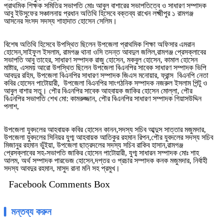
প্রাথমিক শিক্ষক সমিতির সভাপতি মোঃ আবুল বাশারের সভাপতিত্বে ও সাধারণ সম্পাদক
আবু ইউসুফের সঞ্চালনায় প্রধান অতিথি হিসেবে বক্তব্য রাখেন লক্ষ্মীপুর ১ রামগঞ্জ
আসনের সংসদ সদস্য শাহাদাত হোসেন সেলিম।
বিশেষ অতিথি হিসেবে উপস্থিত ছিলেন উপজেলা প্রাথমিক শিক্ষা অফিসার এমরান
হোসেন,সাইফুল ইসলাম, রামগঞ্জ থানা ওসি তদন্ত আবদুল জলিল,রামগঞ্জ প্রেসক্লাবের
সভাপতি আবু তাহের, সাধারণ সম্পাদক রাজু হোসেন, মকবুল হোসেন, কামাল হোসেন
মাষ্টার, এসময় আরো উপস্থিত ছিলেন উপজেলা বিএনপির সাবেক সাধারণ সম্পাদক ভিপি
আবদুর রহিম, উপজেলা বিএনপির সাধারণ সম্পাদক জিএস মনোয়ার, ফ্রান্স বিএনপি নেতা
কবির হোসেন পাটোয়ারী, উপজেলা বিএনপির সাংগঠনিক সম্পাদক নজরুল ইসলাম পিন্টু ও
আবুল বাশার সতু। পৌর বিএনপির সাবেক আহবায়ক জাকির হোসেন মোল্লা, পৌর
বিএনপির সভাপতি শেখ মো: কামরুজ্জান, পৌর বিএনপির সাধারণ সম্পাদক গিয়াসউদ্দিন
পলাশ,
উপজেলা যুবদলের আহবায়ক কবির হোসেন কানন,সদস্য সচিব আব্দুস সাত্তার মজুমদার,
উপজেলা যুবদলের সিনিয়র যুগ্ম আহবায়ক আতিকুর রহমান রিপন,পৌর যুবদলের সদস্য সচিব
মিজানুর রহমান ভুঁইয়া, উপজেলা ছাত্রদলের সদস্য সচিব রাকিব হাসান,রামগঞ্জ
প্রেসক্লাবের সহ-সভাপতি জাকির হোসেন পাটোয়ারী, যুগ্ম সাধারন সম্পাদক মোঃ শাহ
আলম, অর্থ সম্পাদক পারভেজ হোসেন,দপ্তর ও প্রচার সম্পাদক কনক মজুমদার, নির্বাহী
সদস্য আবদুর রহমান, মাসুদ রানা মনি সহ প্রমুখ।
Facebook Comments Box
মন্তব্য করুন