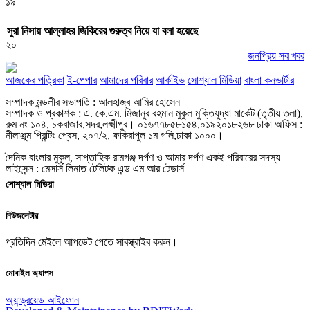
১৯
সুরা নিসায় আল্লাহর জিকিরের গুরুত্ব নিয়ে যা বলা হয়েছে
২০
জনপ্রিয় সব খবর
আজকের পত্রিকা
ই-পেপার
আমাদের পরিবার
আর্কাইভ
সোশ্যাল মিডিয়া
বাংলা কনভার্টার
সম্পাদক মন্ডলীর সভাপতি : আলহাজ্ব আমির হোসেন
সম্পাদক ও প্রকাশক : এ. কে.এম. মিজানুর রহমান মুকুল মুক্তিযুদ্ধা মার্কেট (তৃতীয় তলা),
রুম নং ১০৪, চকবাজার,সদর,লক্ষ্মীপুর। ০১৬৭৭৮৫৮১৫৪,০১৯২০১৮২৬৮ ঢাকা অফিস :
নীলাঞ্জুম প্রিন্টিং প্রেস, ২০৭/২, ফকিরাপুল ১ম গলি,ঢাকা ১০০০।
দৈনিক বাংলার মুকুল, সাপ্তাহিক রামগঞ্জ দর্পণ ও আমার দর্পণ একই পরিবারের সদস্য
লাইসেন্স : মেসার্স লিনাত টেলিটক এন্ড এম আর টেডার্স
সোশ্যাল মিডিয়া
নিউজলেটার
প্রতিদিন মেইলে আপডেট পেতে সাবস্ক্রাইব করুন।
মোবাইল অ্যাপস
অ্যান্ড্রয়েড
আইফোন