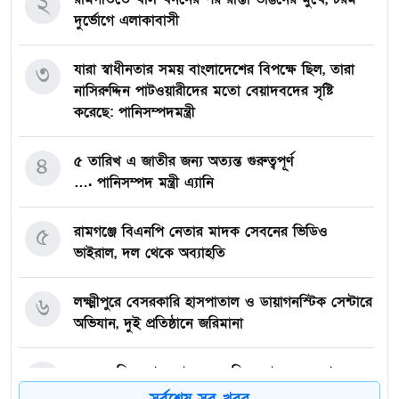
২
দুর্ভোগে এলাকাবাসী
৩
যারা স্বাধীনতার সময় বাংলাদেশের বিপক্ষে ছিল, তারা
নাসিরুদ্দিন পাটওয়ারীদের মতো বেয়াদবদের সৃষ্টি
করেছে: পানিসম্পদমন্ত্রী
৪
৫ তারিখ এ জাতীর জন্য অত্যন্ত গুরুত্বপূর্ণ
…. পানিসম্পদ মন্ত্রী এ্যানি
৫
রামগঞ্জে বিএনপি নেতার মাদক সেবনের ভিডিও
ভাইরাল, দল থেকে অব্যাহতি
৬
লক্ষ্মীপুরে বেসরকারি হাসপাতাল ও ডায়াগনস্টিক সেন্টারে
অভিযান, দুই প্রতিষ্ঠানে জরিমানা
৭
একদল নিয়ে যায়, আরেকদল নিয়ে আসে মেঘনার চরে
চোর-ডাকাতের তান্ডব, দিশেহারা গরু-মহিষ মালিকরা!