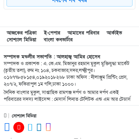
সর্বশেষ সব খবর
৮
লক্ষ্মীপুরের রামগতিতে ইজারাদারের কাছে ঘাট হস্তান্তর
আজকের পত্রিকা
ই-পেপার
আমাদের পরিবার
আর্কাইভ
৯
প্রবাসীর বসতঘরের তালা ভেঙে মালামাল লুট, মামলা
সোশ্যাল মিডিয়া
বাংলা কনভার্টার
নিচ্ছে না পুলিশ
সম্পাদক মন্ডলীর সভাপতি : আলহাজ্ব আমির হোসেন
১০
আপত্তি স্থানীয়দের কৃষিজমি-সবুজে ঘেরা প্রকৃতিতে
সম্পাদক ও প্রকাশক : এ. কে.এম. মিজানুর রহমান মুকুল মুক্তিযুদ্ধা মার্কেট
ইটভাটার প্রস্তুতি!
(তৃতীয় তলা), রুম নং ১০৪, চকবাজার,সদর,লক্ষ্মীপুর।
০১৬৭৭৮৫৮১৫৪,০১৯২০১৮২৬৮ ঢাকা অফিস : নীলাঞ্জুম প্রিন্টিং প্রেস,
২০৭/২, ফকিরাপুল ১ম গলি,ঢাকা ১০০০।
১১
রামগঞ্জে খাল কচুরিপানা ও ময়লায় পরিপূর্ণ পানি দূষিত
দৈনিক বাংলার মুকুল, সাপ্তাহিক রামগঞ্জ দর্পণ ও আমার দর্পণ একই
হয়ে ছড়াচ্ছে রোগ
পরিবারের সদস্য লাইসেন্স : মেসার্স লিনাত টেলিটক এন্ড এম আর টেডার্স
১২
রামগঞ্জে শারীরিক প্রতিবন্ধী মাঝে হুইলচেয়ার ও
সোশ্যাল মিডিয়া
সুবিধাবঞ্চিত শিক্ষার্থীদের মাঝে শিক্ষা উপকরণ বিতরণ
১৩
লক্ষ্মীপুরে প্রবাসীর স্ত্রীর অকাল মৃত্যুতে এলাকায় শোকের