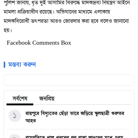
পুলিশ জানায়, ধৃত দুই আসামির বিরুদ্ধে মাদকদ্রব্য নিয়ন্ত্রণ আইনে
মামলা প্রক্রিয়াধীন রয়েছে। অভিযানের মাধ্যমে এলাকায়
মাদকবিরোধী তৎপরতা আরও জোরদার করা হবে বলেও জানানো
হয়।
Facebook Comments Box
মন্তব্য করুন
সর্বশেষ
জনপ্রিয়
১
রায়পুরে বিদ্যুতের ছেঁড়া তারে জড়িয়ে স্কুলছাত্রী গুরুতর
আহত
রামগতিতে খাল খননের পর রাস্তা ভাঙনের মুখে, চরম