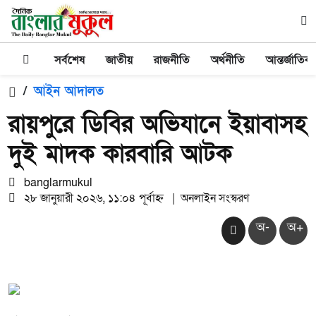
সর্বশেষ
জাতীয়
রাজনীতি
অর্থনীতি
আন্তর্জাতিক
/
আইন আদালত
রায়পুরে ডিবির অভিযানে ইয়াবাসহ
দুই মাদক কারবারি আটক
banglarmukul
২৮ জানুয়ারী ২০২৬, ১১:০৪ পূর্বাহ্ন
|
অনলাইন সংস্করণ
অ-
অ+