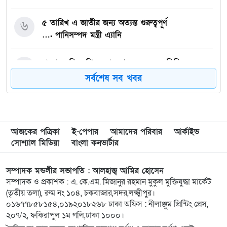
৬
৫ তারিখ এ জাতীর জন্য অত্যন্ত গুরুত্বপূর্ণ
…. পানিসম্পদ মন্ত্রী এ্যানি
৭
রামগঞ্জে বিএনপি নেতার মাদক সেবনের ভিডিও
ভাইরাল, দল থেকে অব্যাহতি
সর্বশেষ সব খবর
৮
লক্ষ্মীপুরে বেসরকারি হাসপাতাল ও ডায়াগনস্টিক সেন্টারে
অভিযান, দুই প্রতিষ্ঠানে জরিমানা
আজকের পত্রিকা
ই-পেপার
আমাদের পরিবার
আর্কাইভ
সোশ্যাল মিডিয়া
৯
একদল নিয়ে যায়, আরেকদল নিয়ে আসে মেঘনার চরে
বাংলা কনভার্টার
চোর-ডাকাতের তান্ডব, দিশেহারা গরু-মহিষ মালিকরা!
সম্পাদক মন্ডলীর সভাপতি : আলহাজ্ব আমির হোসেন
সম্পাদক ও প্রকাশক : এ. কে.এম. মিজানুর রহমান মুকুল মুক্তিযুদ্ধা মার্কেট
১০
লক্ষ্মীপুরের রামগতিতে ইজারাদারের কাছে ঘাট হস্তান্তর
(তৃতীয় তলা), রুম নং ১০৪, চকবাজার,সদর,লক্ষ্মীপুর।
০১৬৭৭৮৫৮১৫৪,০১৯২০১৮২৬৮ ঢাকা অফিস : নীলাঞ্জুম প্রিন্টিং প্রেস,
২০৭/২, ফকিরাপুল ১ম গলি,ঢাকা ১০০০।
১১
প্রবাসীর বসতঘরের তালা ভেঙে মালামাল লুট, মামলা