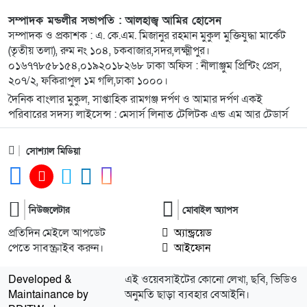
সম্পাদক মন্ডলীর সভাপতি : আলহাজ্ব আমির হোসেন
১০
আপত্তি স্থানীয়দের কৃষিজমি-সবুজে ঘেরা প্রকৃতিতে
সম্পাদক ও প্রকাশক : এ. কে.এম. মিজানুর রহমান মুকুল মুক্তিযুদ্ধা মার্কেট
ইটভাটার প্রস্তুতি!
(তৃতীয় তলা), রুম নং ১০৪, চকবাজার,সদর,লক্ষ্মীপুর।
০১৬৭৭৮৫৮১৫৪,০১৯২০১৮২৬৮ ঢাকা অফিস : নীলাঞ্জুম প্রিন্টিং প্রেস,
২০৭/২, ফকিরাপুল ১ম গলি,ঢাকা ১০০০।
১১
রামগঞ্জে খাল কচুরিপানা ও ময়লায় পরিপূর্ণ পানি দূষিত
দৈনিক বাংলার মুকুল, সাপ্তাহিক রামগঞ্জ দর্পণ ও আমার দর্পণ একই
হয়ে ছড়াচ্ছে রোগ
পরিবারের সদস্য লাইসেন্স : মেসার্স লিনাত টেলিটক এন্ড এম আর টেডার্স
১২
রামগঞ্জে শারীরিক প্রতিবন্ধী মাঝে হুইলচেয়ার ও
সোশ্যাল মিডিয়া
সুবিধাবঞ্চিত শিক্ষার্থীদের মাঝে শিক্ষা উপকরণ বিতরণ
১৩
লক্ষ্মীপুরে প্রবাসীর স্ত্রীর অকাল মৃত্যুতে এলাকায় শোকের
নিউজলেটার
মোবাইল অ্যাপস
ছায়া
প্রতিদিন মেইলে আপডেট
অ্যান্ড্রয়েড
পেতে সাবস্ক্রাইব করুন।
আইফোন
১৪
ক্রিকেটার থেকে ভয়ংকর সন্ত্রাসী, কে এই ডেভিড ইমন
Developed &
এই ওয়েবসাইটের কোনো লেখা, ছবি, ভিডিও
Maintainance by
অনুমতি ছাড়া ব্যবহার বেআইনি।
১৫
রায়পুরে জুলাই গণঅভ্যুত্থান দিবস-২০২৬ উদযাপন