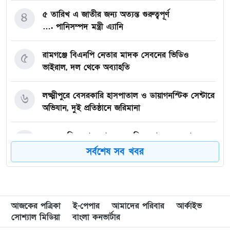
৪
৫ তারিখ এ জাতীর জন্য অত্যন্ত গুরুত্বপূর্ণ
…. পানিসম্পদ মন্ত্রী এ্যানি
৫
রামগঞ্জে বিএনপি নেতার মাদক সেবনের ভিডিও
ভাইরাল, দল থেকে অব্যাহতি
৬
লক্ষ্মীপুরে বেসরকারি হাসপাতাল ও ডায়াগনস্টিক সেন্টারে
অভিযান, দুই প্রতিষ্ঠানে জরিমানা
৭
একদল নিয়ে যায়, আরেকদল নিয়ে আসে মেঘনার চরে
চোর-ডাকাতের তান্ডব, দিশেহারা গরু-মহিষ মালিকরা!
সর্বশেষ সব খবর
৮
লক্ষ্মীপুরের রামগতিতে ইজারাদারের কাছে ঘাট হস্তান্তর
আজকের পত্রিকা
ই-পেপার
আমাদের পরিবার
আর্কাইভ
৯
প্রবাসীর বসতঘরের তালা ভেঙে মালামাল লুট, মামলা
সোশ্যাল মিডিয়া
বাংলা কনভার্টার
নিচ্ছে না পুলিশ