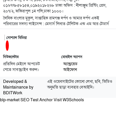
০১৬৭৭৮৫৮১৫৪,০১৯২০১৮২৬৮ ঢাকা অফিস : নীলাঞ্জুম প্রিন্টিং প্রেস,
২০৭/২, ফকিরাপুল ১ম গলি,ঢাকা ১০০০।
১১
রামগঞ্জে খাল কচুরিপানা ও ময়লায় পরিপূর্ণ পানি দূষিত
দৈনিক বাংলার মুকুল, সাপ্তাহিক রামগঞ্জ দর্পণ ও আমার দর্পণ একই
হয়ে ছড়াচ্ছে রোগ
পরিবারের সদস্য লাইসেন্স : মেসার্স লিনাত টেলিটক এন্ড এম আর টেডার্স
১২
রামগঞ্জে শারীরিক প্রতিবন্ধী মাঝে হুইলচেয়ার ও
সোশ্যাল মিডিয়া
সুবিধাবঞ্চিত শিক্ষার্থীদের মাঝে শিক্ষা উপকরণ বিতরণ
১৩
লক্ষ্মীপুরে প্রবাসীর স্ত্রীর অকাল মৃত্যুতে এলাকায় শোকের
নিউজলেটার
মোবাইল অ্যাপস
ছায়া
প্রতিদিন মেইলে আপডেট
অ্যান্ড্রয়েড
পেতে সাবস্ক্রাইব করুন।
আইফোন
১৪
ক্রিকেটার থেকে ভয়ংকর সন্ত্রাসী, কে এই ডেভিড ইমন
Developed &
এই ওয়েবসাইটের কোনো লেখা, ছবি, ভিডিও
Maintainance by
অনুমতি ছাড়া ব্যবহার বেআইনি।
BDITWork
১৫
রায়পুরে জুলাই গণঅভ্যুত্থান দিবস-২০২৬ উদযাপন
blp-market
SEO Test Anchor
উপলক্ষে প্রস্তুতি সভা অনুষ্ঠিত
Visit W3Schools
১৬
লক্ষ্মীপুরে ডিবির পৃথক অভিযানে ৪৫০ পিস ইয়াবা ও ৯৪