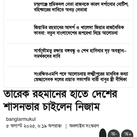
চন্দ্রগঞ্জে শ্রমিকদল নেতা রাজনকে কারণ দর্শানোর নোটিশ,
বহিষ্কারের দাবিতে অনড় নেতারা
জিয়াউর রহমানের আদর্শ ও খালেদা জিয়ার রাজনৈতিক
ভাবনা: নতুন বাংলাদেশের রূপরেখা নিয়ে আলোচনা
সার্বভৌমত্ব রক্ষায় বঙ্গবন্ধু ও শেখ হাসিনার দৃঢ় অবস্থান—
সমর্থকদের দাবি
সংরক্ষিতএমপি পদে আলোচনায় লক্ষ্মীপুরের মানবিক কন্যা
স্বেচ্ছাসেবক দলের প্রয়াত সভাপতি বারী বাবুর স্ত্রী বীথিকা
তারেক রহমানের হাতে দেশের
শাসনভার চাইলেন নিজাম
banglarmukul
৫ অগাস্ট ২০২৫, ৬:১৯ অপরাহ্ন
|
অনলাইন সংস্করণ
অ-
অ+