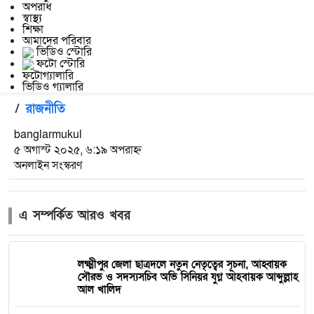
অপরাধ
স্বাস্থ্য
শিক্ষা
আমাদের পরিবার
ভিডিও স্টোরি
ফটো স্টোরি
ফটোগ্যালারি
ভিডিও গ্যালারি
/
রাজনীতি
banglarmukul
৫ অগাস্ট ২০২৫, ৬:১৯ অপরাহ্ন
অনলাইন সংস্করণ
এ সম্পর্কিত আরও খবর
লক্ষ্মীপুর জেলা ছাত্রদলে নতুন নেতৃত্বের সূচনা, আহ্বায়ক
সৌরভ ও সদস্যসচিব অভি সিনিয়র যুগ্ন আহবায়ক আব্দুল্লাহ
আল খালিদ