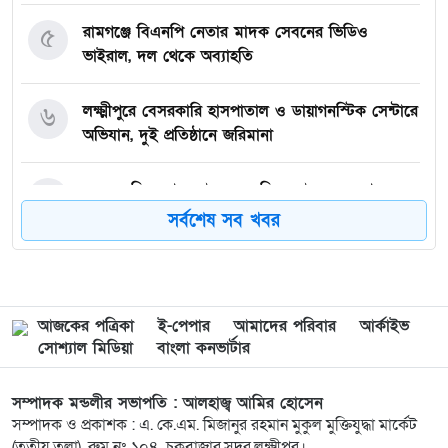
৫
রামগঞ্জে বিএনপি নেতার মাদক সেবনের ভিডিও
ভাইরাল, দল থেকে অব্যাহতি
৬
লক্ষ্মীপুরে বেসরকারি হাসপাতাল ও ডায়াগনস্টিক সেন্টারে
অভিযান, দুই প্রতিষ্ঠানে জরিমানা
৭
একদল নিয়ে যায়, আরেকদল নিয়ে আসে মেঘনার চরে
চোর-ডাকাতের তান্ডব, দিশেহারা গরু-মহিষ মালিকরা!
সর্বশেষ সব খবর
৮
লক্ষ্মীপুরের রামগতিতে ইজারাদারের কাছে ঘাট হস্তান্তর
আজকের পত্রিকা
ই-পেপার
আমাদের পরিবার
আর্কাইভ
৯
প্রবাসীর বসতঘরের তালা ভেঙে মালামাল লুট, মামলা
সোশ্যাল মিডিয়া
বাংলা কনভার্টার
নিচ্ছে না পুলিশ
সম্পাদক মন্ডলীর সভাপতি : আলহাজ্ব আমির হোসেন
১০
আপত্তি স্থানীয়দের কৃষিজমি-সবুজে ঘেরা প্রকৃতিতে
সম্পাদক ও প্রকাশক : এ. কে.এম. মিজানুর রহমান মুকুল মুক্তিযুদ্ধা মার্কেট
ইটভাটার প্রস্তুতি!
(তৃতীয় তলা), রুম নং ১০৪, চকবাজার,সদর,লক্ষ্মীপুর।