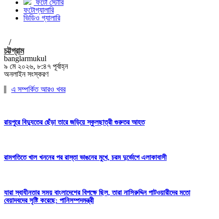
ফটো স্টোরি
ফটোগ্যালারি
ভিডিও গ্যালারি
/
চট্টগ্রাম
banglarmukul
৯ মে ২০২৬, ৮:৪৭ পূর্বাহ্ন
অনলাইন সংস্করণ
এ সম্পর্কিত আরও খবর
রায়পুরে বিদ্যুতের ছেঁড়া তারে জড়িয়ে স্কুলছাত্রী গুরুতর আহত
রামগতিতে খাল খননের পর রাস্তা ভাঙনের মুখে, চরম দুর্ভোগে এলাকাবাসী
যারা স্বাধীনতার সময় বাংলাদেশের বিপক্ষে ছিল, তারা নাসিরুদ্দিন পাটওয়ারীদের মতো
বেয়াদবদের সৃষ্টি করেছে: পানিসম্পদমন্ত্রী