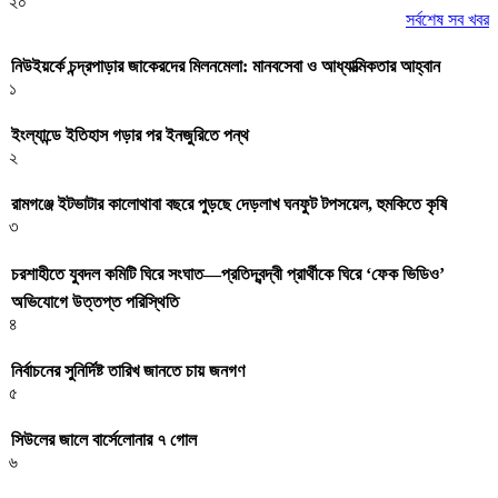
২০
সর্বশেষ সব খবর
নিউইয়র্কে চন্দ্রপাড়ার জাকেরদের মিলনমেলা: মানবসেবা ও আধ্যাত্মিকতার আহ্বান
১
ইংল্যান্ডে ইতিহাস গড়ার পর ইনজুরিতে পন্থ
২
রামগঞ্জে ইটভাটার কালোথাবা বছরে পুড়ছে দেড়লাখ ঘনফুট টপসয়েল, হুমকিতে কৃষি
৩
চরশাহীতে যুবদল কমিটি ঘিরে সংঘাত—প্রতিদ্বন্দ্বী প্রার্থীকে ঘিরে ‘ফেক ভিডিও’
অভিযোগে উত্তপ্ত পরিস্থিতি
৪
নির্বাচনের সুনির্দিষ্ট তারিখ জানতে চায় জনগণ
৫
সিউলের জালে বার্সেলোনার ৭ গোল
৬