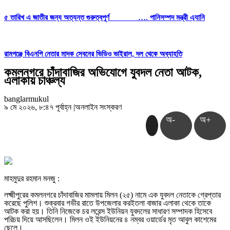
৫ তারিখ এ জাতীর জন্য অত্যন্ত গুরুত্বপূর্ণ …. পানিসম্পদ মন্ত্রী এ্যানি
রামগঞ্জে বিএনপি নেতার মাদক সেবনের ভিডিও ভাইরাল, দল থেকে অব্যাহতি
কমলনগরে চাঁদাবাজির অভিযোগে যুবদল নেতা আটক,
এলাকায় চাঞ্চল্য
banglarmukul
৯ মে ২০২৬, ৮:৪৭ পূর্বাহ্ন
|
অনলাইন সংস্করণ
অ-
অ+
মাহমুদুর রহমান মনজু :
লক্ষ্মীপুরের কমলনগরে চাঁদাবাজির মামলায় মিলন (২৫) নামে এক যুবদল নেতাকে গ্রেপ্তার
করেছে পুলিশ। শুক্রবার গভীর রাতে উপজেলার করইতলা বাজার এলাকা থেকে তাকে
আটক করা হয়। তিনি নিজেকে চর লরেন্স ইউনিয়ন যুবদলের সাধারণ সম্পাদক হিসেবে
পরিচয় দিয়ে আসছিলেন। মিলন ওই ইউনিয়নের ৪ নম্বর ওয়ার্ডের মৃত আবুল কাশেমের
ছেলে।