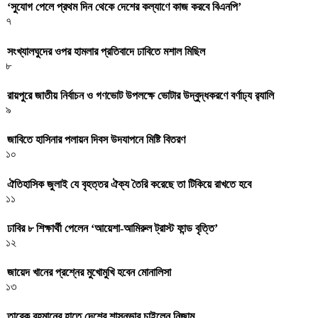
‌‘সুযোগ পেলে প্রথম দিন থেকে দেশের কল্যাণে কাজ করবে বিএনপি’
৭
সংখ্যালঘুদের ওপর হামলার প্রতিবাদে ঢাবিতে মশাল মিছিল
৮
রায়পুরে জাতীয় নির্বাচন ও গণভোট উপলক্ষে ভোটার উদ্বুদ্ধকরণে বর্ণাঢ্য র‍্যালি
৯
জাবিতে হাসিনার পলায়ন দিবস উদযাপনে মিষ্টি বিতরণ
১০
ঐতিহাসিক জুলাই যে বৃহত্তর ঐক্য তৈরি করেছে তা টিকিয়ে রাখতে হবে
১১
ঢাবির ৮ শিক্ষার্থী পেলেন ‘আয়েশা-আমিরুল ট্রাস্ট ফান্ড বৃত্তি’
১২
জায়েদ খানের প্রশ্নের মুখোমুখি হবেন মোনালিসা
১৩
তারেক রহমানের হাতে দেশের শাসনভার চাইলেন নিজাম