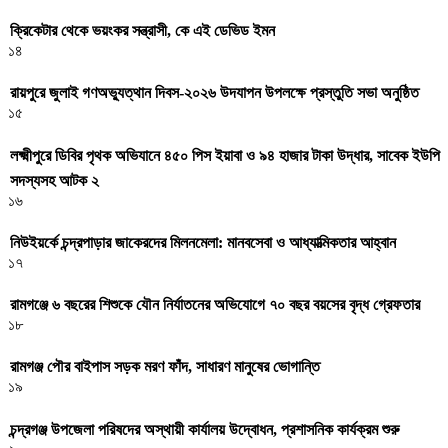
ক্রিকেটার থেকে ভয়ংকর সন্ত্রাসী, কে এই ডেভিড ইমন
১৪
রায়পুরে জুলাই গণঅভ্যুত্থান দিবস-২০২৬ উদযাপন উপলক্ষে প্রস্তুতি সভা অনুষ্ঠিত
১৫
লক্ষ্মীপুরে ডিবির পৃথক অভিযানে ৪৫০ পিস ইয়াবা ও ৯৪ হাজার টাকা উদ্ধার, সাবেক ইউপি
সদস্যসহ আটক ২
১৬
নিউইয়র্কে চন্দ্রপাড়ার জাকেরদের মিলনমেলা: মানবসেবা ও আধ্যাত্মিকতার আহ্বান
১৭
রামগঞ্জে ৬ বছরের শিশুকে যৌন নির্যাতনের অভিযোগে ৭০ বছর বয়সের বৃদ্ধ গ্রেফতার
১৮
রামগঞ্জ পৌর বাইপাস সড়ক মরণ ফাঁদ, সাধারণ মানুষের ভোগান্তি
১৯
চন্দ্রগঞ্জ উপজেলা পরিষদের অস্থায়ী কার্যালয় উদ্বোধন, প্রশাসনিক কার্যক্রম শুরু