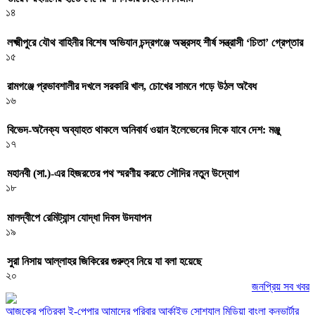
১৪
লক্ষ্মীপুরে যৌথ বাহিনীর বিশেষ অভিযান চন্দ্রগঞ্জে অস্ত্রসহ শীর্ষ সন্ত্রাসী ‘চিতা’ গ্রেপ্তার
১৫
রামগঞ্জে প্রভাবশালীর দখলে সরকারি খাল, চোখের সামনে গড়ে উঠল অবৈধ
১৬
বিভেদ-অনৈক্য অব্যাহত থাকলে অনিবার্য ওয়ান ইলেভেনের দিকে যাবে দেশ: মঞ্জু
১৭
মহানবী (সা.)-এর হিজরতের পথ স্মরণীয় করতে সৌদির নতুন উদ্যোগ
১৮
মালদ্বীপে রেমিট্যান্স যোদ্ধা দিবস উদযাপন
১৯
সুরা নিসায় আল্লাহর জিকিরের গুরুত্ব নিয়ে যা বলা হয়েছে
২০
জনপ্রিয় সব খবর
আজকের পত্রিকা
ই-পেপার
আমাদের পরিবার
আর্কাইভ
সোশ্যাল মিডিয়া
বাংলা কনভার্টার