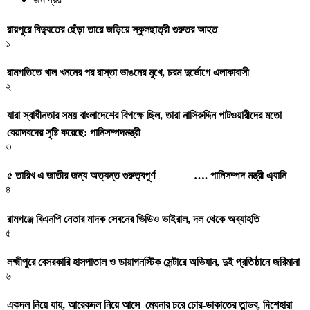
রায়পুরে বিদ্যুতের ছেঁড়া তারে জড়িয়ে স্কুলছাত্রী গুরুতর আহত
১
রামগতিতে খাল খননের পর রাস্তা ভাঙনের মুখে, চরম দুর্ভোগে এলাকাবাসী
২
যারা স্বাধীনতার সময় বাংলাদেশের বিপক্ষে ছিল, তারা নাসিরুদ্দিন পাটওয়ারীদের মতো
বেয়াদবদের সৃষ্টি করেছে: পানিসম্পদমন্ত্রী
৩
৫ তারিখ এ জাতীর জন্য অত্যন্ত গুরুত্বপূর্ণ …. পানিসম্পদ মন্ত্রী এ্যানি
৪
রামগঞ্জে বিএনপি নেতার মাদক সেবনের ভিডিও ভাইরাল, দল থেকে অব্যাহতি
৫
লক্ষ্মীপুরে বেসরকারি হাসপাতাল ও ডায়াগনস্টিক সেন্টারে অভিযান, দুই প্রতিষ্ঠানে জরিমানা
৬
একদল নিয়ে যায়, আরেকদল নিয়ে আসে মেঘনার চরে চোর-ডাকাতের তান্ডব, দিশেহারা