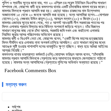
পুলিশ ও স্থানীয় সূত্রে জানা যায়, গত ২০ এপ্রিল চর লরেন্স ইউনিয়ন বিএনপির সাধারণ
সম্পাদক মো. মোরশেদ বাদী হয়ে কমলনগর থানায় একটি চাঁদাবাজির মামলা দায়ের করেন।
মামলায় মিলনকে প্রধান আসামি করা হয়। এছাড়া আরও চারজনের নাম উল্লেখসহ
অজ্ঞাতনামা ১৫ থেকে ২০ জনকে আসামি করা হয়েছে। অন্য আসামিরা হলেন—মোশারফ
হোসেন (২৭), মেজবাহ উদ্দিন রাতুল (২২), আবদুল মন্নান (২০) ও জিহাদ (২০)।
মামলার এজাহার সূত্রে জানা গেছে, গত ৫ আগস্ট আওয়ামী লীগ সরকারের পতনের পর
মিলন এলাকায় প্রভাব বিস্তার করে বিভিন্ন অপকর্মে জড়িয়ে পড়েন। তাঁর বিরুদ্ধে
সাধারণ মানুষের কাছ থেকে চাঁদা আদায়, সরকারি জমি দখল এবং করইতলা এলাকায়
নিয়মিত জুয়ার আসর পরিচালনার অভিযোগ রয়েছে।
মামলার বাদী ও বিএনপি নেতা মো. মোরশেদ বলেন, “একটি বিশেষ মহলের ছত্রচ্ছায়ায়
মিলন দীর্ঘদিন ধরে এলাকায় নানা অপকর্ম চালিয়ে আসছিল। এতে সাধারণ মানুষের মধ্যে
আতঙ্ক সৃষ্টি হওয়ার পাশাপাশি দলের ভাবমূর্তিও ক্ষুণ্ণ হচ্ছিল। বাধ্য হয়ে আমরা আইনের
আশ্রয় নিয়েছি।”
কমলনগর থানার ভারপ্রাপ্ত কর্মকর্তা (ওসি) মোহাম্মদ ফরিদুল আলম বলেন, “চাঁদাবাজি
মামলার প্রধান আসামি মিলনকে গ্রেপ্তার করে আদালতের মাধ্যমে জেলহাজতে পাঠানো
হয়েছে। মামলার অন্য আসামিদের গ্রেপ্তারে পুলিশের অভিযান অব্যাহত রয়েছে।”
Facebook Comments Box
মন্তব্য করুন
সর্বশেষ
জনপ্রিয়