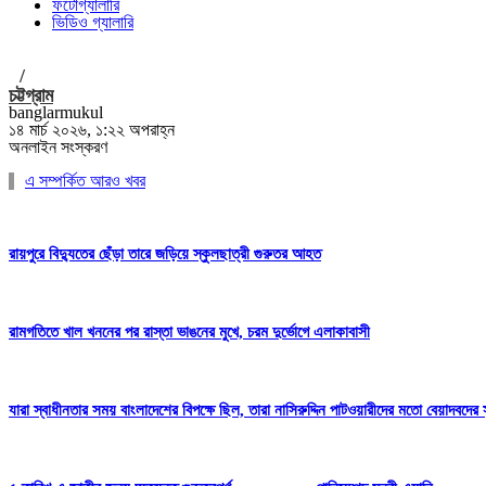
ফটোগ্যালারি
ভিডিও গ্যালারি
/
চট্টগ্রাম
banglarmukul
১৪ মার্চ ২০২৬, ১:২২ অপরাহ্ন
অনলাইন সংস্করণ
এ সম্পর্কিত আরও খবর
রায়পুরে বিদ্যুতের ছেঁড়া তারে জড়িয়ে স্কুলছাত্রী গুরুতর আহত
রামগতিতে খাল খননের পর রাস্তা ভাঙনের মুখে, চরম দুর্ভোগে এলাকাবাসী
যারা স্বাধীনতার সময় বাংলাদেশের বিপক্ষে ছিল, তারা নাসিরুদ্দিন পাটওয়ারীদের মতো বেয়াদবদের সৃষ