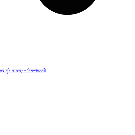
 সৃষ্টি করেছে: পানিসম্পদমন্ত্রী