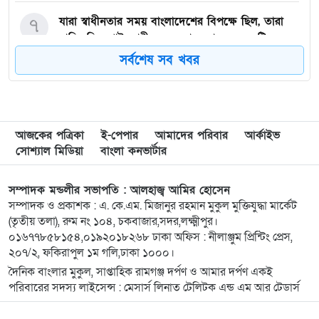
৭
যারা স্বাধীনতার সময় বাংলাদেশের বিপক্ষে ছিল, তারা
নাসিরুদ্দিন পাটওয়ারীদের মতো বেয়াদবদের সৃষ্টি
করেছে: পানিসম্পদমন্ত্রী
সর্বশেষ সব খবর
৮
৫ তারিখ এ জাতীর জন্য অত্যন্ত গুরুত্বপূর্ণ
…. পানিসম্পদ মন্ত্রী এ্যানি
আজকের পত্রিকা
ই-পেপার
আমাদের পরিবার
আর্কাইভ
সোশ্যাল মিডিয়া
৯
রামগঞ্জে বিএনপি নেতার মাদক সেবনের ভিডিও
বাংলা কনভার্টার
ভাইরাল, দল থেকে অব্যাহতি
সম্পাদক মন্ডলীর সভাপতি : আলহাজ্ব আমির হোসেন
সম্পাদক ও প্রকাশক : এ. কে.এম. মিজানুর রহমান মুকুল মুক্তিযুদ্ধা মার্কেট
১০
লক্ষ্মীপুরে বেসরকারি হাসপাতাল ও ডায়াগনস্টিক সেন্টারে
(তৃতীয় তলা), রুম নং ১০৪, চকবাজার,সদর,লক্ষ্মীপুর।
অভিযান, দুই প্রতিষ্ঠানে জরিমানা
০১৬৭৭৮৫৮১৫৪,০১৯২০১৮২৬৮ ঢাকা অফিস : নীলাঞ্জুম প্রিন্টিং প্রেস,
২০৭/২, ফকিরাপুল ১ম গলি,ঢাকা ১০০০।
১১
একদল নিয়ে যায়, আরেকদল নিয়ে আসে মেঘনার চরে
দৈনিক বাংলার মুকুল, সাপ্তাহিক রামগঞ্জ দর্পণ ও আমার দর্পণ একই
চোর-ডাকাতের তান্ডব, দিশেহারা গরু-মহিষ মালিকরা!
পরিবারের সদস্য লাইসেন্স : মেসার্স লিনাত টেলিটক এন্ড এম আর টেডার্স