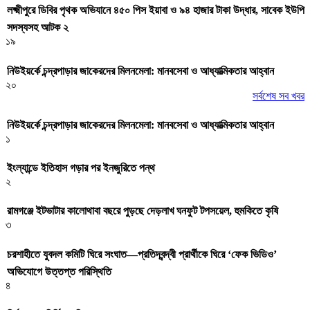
লক্ষ্মীপুরে ডিবির পৃথক অভিযানে ৪৫০ পিস ইয়াবা ও ৯৪ হাজার টাকা উদ্ধার, সাবেক ইউপি
সদস্যসহ আটক ২
১৯
নিউইয়র্কে চন্দ্রপাড়ার জাকেরদের মিলনমেলা: মানবসেবা ও আধ্যাত্মিকতার আহ্বান
২০
সর্বশেষ সব খবর
নিউইয়র্কে চন্দ্রপাড়ার জাকেরদের মিলনমেলা: মানবসেবা ও আধ্যাত্মিকতার আহ্বান
১
ইংল্যান্ডে ইতিহাস গড়ার পর ইনজুরিতে পন্থ
২
রামগঞ্জে ইটভাটার কালোথাবা বছরে পুড়ছে দেড়লাখ ঘনফুট টপসয়েল, হুমকিতে কৃষি
৩
চরশাহীতে যুবদল কমিটি ঘিরে সংঘাত—প্রতিদ্বন্দ্বী প্রার্থীকে ঘিরে ‘ফেক ভিডিও’
অভিযোগে উত্তপ্ত পরিস্থিতি
৪