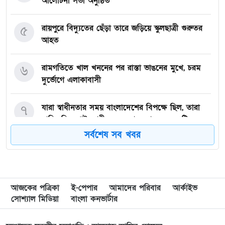
আলোচনা সভা অনুষ্ঠিত
৫
রায়পুরে বিদ্যুতের ছেঁড়া তারে জড়িয়ে স্কুলছাত্রী গুরুতর
আহত
৬
রামগতিতে খাল খননের পর রাস্তা ভাঙনের মুখে, চরম
দুর্ভোগে এলাকাবাসী
৭
যারা স্বাধীনতার সময় বাংলাদেশের বিপক্ষে ছিল, তারা
নাসিরুদ্দিন পাটওয়ারীদের মতো বেয়াদবদের সৃষ্টি
করেছে: পানিসম্পদমন্ত্রী
সর্বশেষ সব খবর
৮
৫ তারিখ এ জাতীর জন্য অত্যন্ত গুরুত্বপূর্ণ
…. পানিসম্পদ মন্ত্রী এ্যানি
আজকের পত্রিকা
ই-পেপার
আমাদের পরিবার
আর্কাইভ
সোশ্যাল মিডিয়া
৯
রামগঞ্জে বিএনপি নেতার মাদক সেবনের ভিডিও
বাংলা কনভার্টার
ভাইরাল, দল থেকে অব্যাহতি