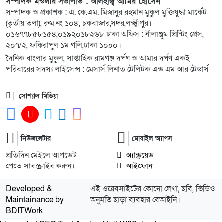
সম্পাদক মন্ডলীর সভাপতি : আলহাজ্ব আমির হোসেন
সম্পাদক ও প্রকাশক : এ. কে.এম. মিজানুর রহমান মুকুল মুক্তিযুদ্ধা মার্কেট
১০
লক্ষ্মীপুরে বেসরকারি হাসপাতাল ও ডায়াগনস্টিক সেন্টারে
(তৃতীয় তলা), রুম নং ১০৪, চকবাজার,সদর,লক্ষ্মীপুর।
অভিযান, দুই প্রতিষ্ঠানে জরিমানা
০১৬৭৭৮৫৮১৫৪,০১৯২০১৮২৬৮ ঢাকা অফিস : নীলাঞ্জুম প্রিন্টিং প্রেস,
২০৭/২, ফকিরাপুল ১ম গলি,ঢাকা ১০০০।
১১
একদল নিয়ে যায়, আরেকদল নিয়ে আসে মেঘনার চরে
দৈনিক বাংলার মুকুল, সাপ্তাহিক রামগঞ্জ দর্পণ ও আমার দর্পণ একই
চোর-ডাকাতের তান্ডব, দিশেহারা গরু-মহিষ মালিকরা!
পরিবারের সদস্য লাইসেন্স : মেসার্স লিনাত টেলিটক এন্ড এম আর টেডার্স
১২
লক্ষ্মীপুরের রামগতিতে ইজারাদারের কাছে ঘাট হস্তান্তর
সোশ্যাল মিডিয়া
১৩
প্রবাসীর বসতঘরের তালা ভেঙে মালামাল লুট, মামলা
নিউজলেটার
মোবাইল অ্যাপস
নিচ্ছে না পুলিশ
প্রতিদিন মেইলে আপডেট
অ্যান্ড্রয়েড
পেতে সাবস্ক্রাইব করুন।
আইফোন
১৪
আপত্তি স্থানীয়দের কৃষিজমি-সবুজে ঘেরা প্রকৃতিতে
ইটভাটার প্রস্তুতি!
Developed &
এই ওয়েবসাইটের কোনো লেখা, ছবি, ভিডিও
Maintainance by
অনুমতি ছাড়া ব্যবহার বেআইনি।
১৫
রামগঞ্জে খাল কচুরিপানা ও ময়লায় পরিপূর্ণ পানি দূষিত
BDITWork
হয়ে ছড়াচ্ছে রোগ