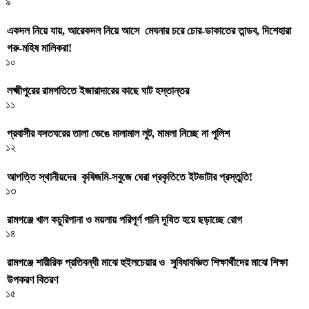
৯
একদল নিয়ে যায়, আরেকদল নিয়ে আসে মেঘনার চরে চোর-ডাকাতের তান্ডব, দিশেহারা
গরু-মহিষ মালিকরা!
১০
লক্ষ্মীপুরের রামগতিতে ইজারাদারের কাছে ঘাট হস্তান্তর
১১
প্রবাসীর বসতঘরের তালা ভেঙে মালামাল লুট, মামলা নিচ্ছে না পুলিশ
১২
আপত্তি স্থানীয়দের কৃষিজমি-সবুজে ঘেরা প্রকৃতিতে ইটভাটার প্রস্তুতি!
১৩
রামগঞ্জে খাল কচুরিপানা ও ময়লায় পরিপূর্ণ পানি দূষিত হয়ে ছড়াচ্ছে রোগ
১৪
রামগঞ্জে শারীরিক প্রতিবন্ধী মাঝে হুইলচেয়ার ও সুবিধাবঞ্চিত শিক্ষার্থীদের মাঝে শিক্ষা
উপকরণ বিতরণ
১৫