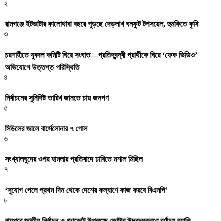
২
রামগঞ্জে ইটভাটার কালোথাবা বছরে পুড়ছে দেড়লাখ ঘনফুট টপসয়েল, হুমকিতে কৃষি
৩
চরশাহীতে যুবদল কমিটি ঘিরে সংঘাত—প্রতিদ্বন্দ্বী প্রার্থীকে ঘিরে ‘ফেক ভিডিও’
অভিযোগে উত্তপ্ত পরিস্থিতি
৪
নির্বাচনের সুনির্দিষ্ট তারিখ জানতে চায় জনগণ
৫
সিউলের জালে বার্সেলোনার ৭ গোল
৬
সংখ্যালঘুদের ওপর হামলার প্রতিবাদে ঢাবিতে মশাল মিছিল
৭
‌‘সুযোগ পেলে প্রথম দিন থেকে দেশের কল্যাণে কাজ করবে বিএনপি’
৮
রায়পুরে জাতীয় নির্বাচন ও গণভোট উপলক্ষে ভোটার উদ্বুদ্ধকরণে বর্ণাঢ্য র‍্যালি