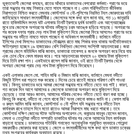
ভুক্তভোগী জেলেরা বলছেন, রাতের আঁধারে ডাকাতদের বেপরোয়া কর্মকা-ে প্রাণের ভয়ে
তারা সন্ধ্যার পর মাছ শিকারে যেতে সাহস পাচ্ছেন না। এমন পরিস্থিতিতে জীবিকার
নিরাপত্তা নিশ্চিত করতে মেঘনায় কোস্টগার্ড ও নৌ-পুলিশের নিয়মিত টহল জোরদারের দাবি
জানিয়েছেন সাধারণ মৎস্যজীবীরা। জেলেদের সঙ্গে কথা বলে জানা যায়, গত ১১ জানুয়ারি
রাতে হাকিমউদ্দিন মৎস্য ঘাট এলাকায় তিনটি ট্রলারে দুর্ধর্ষ ডাকাতি এবং আগ্নেয়াস্ত্রের
মুখে চার জেলেকে অপহরণের ঘটনায় নদীজুড়ে চরম আতঙ্ক ছড়িয়ে পড়েছে। অপহরণের
পর কয়েক দফায় প্রায় দেড় লাখ টাকা মুক্তিপণ দিয়ে জেলেরা ফিরে আসলেও প্রাণের ভয়ে
সন্ধ্যার পর নদীতে নামতে সাহস পাচ্ছেন না অধিকাংশ মৎস্যজীবী। বর্তমানে নদীতে
ইলিশের দেখা মিললেও ডাকাতদের দৌরাত্ম্যে রাতে মাছ শিকার বন্ধ থাকায় অর্থনৈতিকভাবে
ক্ষতিগ্রস্ত হচ্ছেন ১৯ হাজারেরও বেশি নিবন্ধিত জেলেসহ সংশ্লিষ্ট আড়তদারেরা। জয়া
গ্রামের জেলে মহিউদ্দিন মাঝি জানান, ডাকাতরা তাকেসহ ৪ জনকে অপহরণ করে নিয়ে যায়
এবং চোখ বেঁধে বেদম মারধর করে। পরে আড়তদারের মাধ্যমে ২০ হাজার টাকা মুক্তিপণ
দিয়ে তিনি রক্ষা পান। একইভাবে রাসেল মাঝি জানান, ওই রাতে তিনটি ট্রলার থেকে
অপহৃত জেলেরা প্রায় দেড় লাখ টাকা মুক্তিপণ দিয়ে ফিরেছেন।
একই এলাকার জেলে মো. শাহিন মাঝি ও মিজান মাঝি জানান, বর্তমানে মেঘনা নদীতে
কিছুটা ইলিশ ধরা পড়তে শুরু করেছে। দিনের চেয়ে রাতেই মাছের পরিমাণ বেশি পাওয়া
যায়। কিন্তু ডাকাতের ভয়ে আমরা জেলেরা সন্ধ্যার পরে নদীতে যেতে ভয় পাই। কারণ,
গত কয়েক দিন আগে আমাদের ৪ জেলেকে ডাকাতরা অপহরণ করে মুক্তিপণ দিয়ে
ছেড়েছে। তারা আরও জানান, আমাদের পরিবার থেকেও নদীতে যেতে বারণ করা হচ্ছে।
কিন্তু কি করবো, নদীতে না গেলে খাবো কি? অন্য কোনো কাজও জানি না। বেলাল মাঝি
ও রুহুল আমিন মাঝি জানান, কোস্টগার্ড ও নৌ পুলিশ যদি সন্ধ্যার পরে নদীতে টহল
কার্যক্রম রাখে তাহলে দিনে মতো রাতেও আমরা নিরাপদে মাছ ধরতে পারবো। তবে
কোস্টগার্ড দক্ষিণ জোনের স্টাফ অফিসার অপারেশন লে. কমান্ডার মাহবুব হোসেন জানান,
মেঘনা ও তেতুলিয়া নদীতে সম্প্রতি ডাকাতির ঘটনার পর থেকে আমাদের টহল কার্যক্রম
বাড়ানো হয়েছে। ডাকাতদের গতিবিধি শনাক্তে অত্যাধুনিক প্রযুক্তি ব্যবহারে গোয়েন্দা
নজরদারীও জোরদার করা হয়েছে। জেলে ও মৎস্যজীবীদের সঙ্গে কথা বলে ডাকাত চক্রের
তথ্য সংগ্রহের কার্যক্রম অব্যাহত রয়েছে।