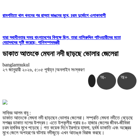
রামগতিতে খাল খননের পর রাস্তা ভাঙনের মুখে, চরম দুর্ভোগে এলাকাবাসী
যারা স্বাধীনতার সময় বাংলাদেশের বিপক্ষে ছিল, তারা নাসিরুদ্দিন পাটওয়ারীদের মতো
বেয়াদবদের সৃষ্টি করেছে: পানিসম্পদমন্ত্রী
ডাকাত আতংকে মেঘনা নদী ছাড়ছে ভোলার জেলেরা
banglarmukul
২৭ জানুয়ারী ২০২৬, ৫:০৫ পূর্বাহ্ন
|
অনলাইন সংস্করণ
অ-
অ+
সাব্বির আলম বাবু :
ডাকাত আতংকে মেঘনা নদী ছাড়ছেন ভোলার জেলেরা। সম্প্রতি মেঘনা নদীতে বেড়েছে
সশস্ত্র ডাকাত দলের উপদ্রব। এতে উপকূলীয় প্রায় ৪০ হাজার জেলের জীবন-জীবিকা
চরম হুমকির মুখে পড়েছে। গত কয়েক দিনে ট্রলারে হামলা, দুর্ধর্ষ ডাকাতি এবং অস্ত্রের
মুখে জেলে অপহরণের ঘটনায় নদীজুড়ে এখন আতঙ্ক বিরাজ করছে।