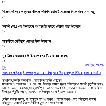
১৬
বিভেদ-অনৈক্য অব্যাহত থাকলে অনিবার্য ওয়ান ইলেভেনের দিকে যাবে দেশ: মঞ্জু
১৭
মহানবী (সা.)-এর হিজরতের পথ স্মরণীয় করতে সৌদির নতুন উদ্যোগ
১৮
মালদ্বীপে রেমিট্যান্স যোদ্ধা দিবস উদযাপন
১৯
সুরা নিসায় আল্লাহর জিকিরের গুরুত্ব নিয়ে যা বলা হয়েছে
২০
জনপ্রিয় সব খবর
আজকের পত্রিকা
ই-পেপার
আমাদের পরিবার
আর্কাইভ
সোশ্যাল মিডিয়া
বাংলা কনভার্টার
সম্পাদক মন্ডলীর সভাপতি : আলহাজ্ব আমির হোসেন
সম্পাদক ও প্রকাশক : এ. কে.এম. মিজানুর রহমান মুকুল মুক্তিযুদ্ধা মার্কেট (তৃতীয় তলা),
রুম নং ১০৪, চকবাজার,সদর,লক্ষ্মীপুর। ০১৬৭৭৮৫৮১৫৪,০১৯২০১৮২৬৮ ঢাকা অফিস :
নীলাঞ্জুম প্রিন্টিং প্রেস, ২০৭/২, ফকিরাপুল ১ম গলি,ঢাকা ১০০০।
দৈনিক বাংলার মুকুল, সাপ্তাহিক রামগঞ্জ দর্পণ ও আমার দর্পণ একই পরিবারের সদস্য
লাইসেন্স : মেসার্স লিনাত টেলিটক এন্ড এম আর টেডার্স