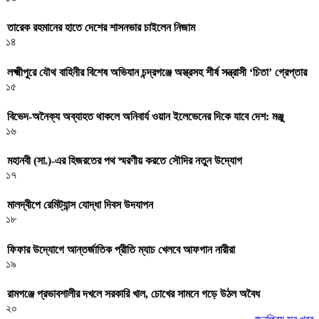
তারেক রহমানের হাতে দেশের শাসনভার চাইলেন নিজাম
১৪
লক্ষ্মীপুরে যৌথ বাহিনীর বিশেষ অভিযান চন্দ্রগঞ্জে অস্ত্রসহ শীর্ষ সন্ত্রাসী ‘চিতা’ গ্রেপ্তার
১৫
বিভেদ-অনৈক্য অব্যাহত থাকলে অনিবার্য ওয়ান ইলেভেনের দিকে যাবে দেশ: মঞ্জু
১৬
মহানবী (সা.)-এর হিজরতের পথ স্মরণীয় করতে সৌদির নতুন উদ্যোগ
১৭
মালদ্বীপে রেমিট্যান্স যোদ্ধা দিবস উদযাপন
১৮
ফিফার উদ্যোগে আন্তর্জাতিক প্রীতি ম্যাচ খেলবে আফগান নারীরা
১৯
রামগঞ্জে প্রভাবশালীর দখলে সরকারি খাল, চোখের সামনে গড়ে উঠল অবৈধ
২০