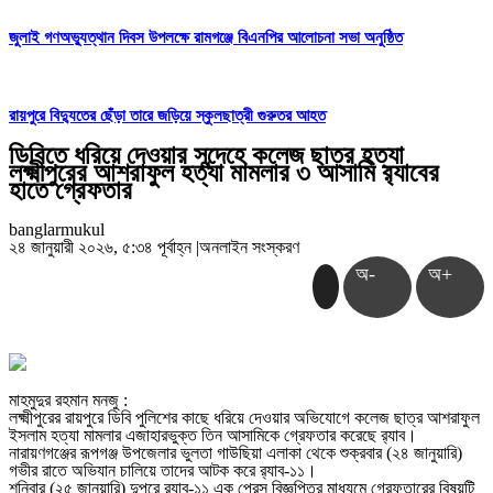
জুলাই গণঅভ্যুত্থান দিবস উপলক্ষে রামগঞ্জে বিএনপির আলোচনা সভা অনুষ্ঠিত
রায়পুরে বিদ্যুতের ছেঁড়া তারে জড়িয়ে স্কুলছাত্রী গুরুতর আহত
ডিবিতে ধরিয়ে দেওয়ার সন্দেহে কলেজ ছাত্র হত্যা
লক্ষ্মীপুরের আশরাফুল হত্যা মামলার ৩ আসামি র‍্যাবের
হাতে গ্রেফতার
banglarmukul
২৪ জানুয়ারী ২০২৬, ৫:৩৪ পূর্বাহ্ন
|
অনলাইন সংস্করণ
অ-
অ+
মাহমুদুর রহমান মনজু :
লক্ষ্মীপুরের রায়পুরে ডিবি পুলিশের কাছে ধরিয়ে দেওয়ার অভিযোগে কলেজ ছাত্র আশরাফুল
ইসলাম হত্যা মামলার এজাহারভুক্ত তিন আসামিকে গ্রেফতার করেছে র‌্যাব।
নারায়ণগঞ্জের রূপগঞ্জ উপজেলার ভুলতা গাউছিয়া এলাকা থেকে শুক্রবার (২৪ জানুয়ারি)
গভীর রাতে অভিযান চালিয়ে তাদের আটক করে র‌্যাব-১১।
শনিবার (২৫ জানুয়ারি) দুপুরে র‌্যাব-১১ এক প্রেস বিজ্ঞপ্তির মাধ্যমে গ্রেফতারের বিষয়টি