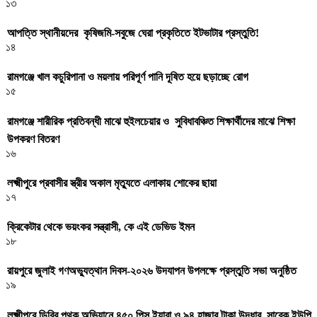
১৩
আপত্তি স্থানীয়দের কৃষিজমি-সবুজে ঘেরা প্রকৃতিতে ইটভাটার প্রস্তুতি!
১৪
রামগঞ্জে খাল কচুরিপানা ও ময়লায় পরিপূর্ণ পানি দূষিত হয়ে ছড়াচ্ছে রোগ
১৫
রামগঞ্জে শারীরিক প্রতিবন্ধী মাঝে হুইলচেয়ার ও সুবিধাবঞ্চিত শিক্ষার্থীদের মাঝে শিক্ষা
উপকরণ বিতরণ
১৬
লক্ষ্মীপুরে প্রবাসীর স্ত্রীর অকাল মৃত্যুতে এলাকায় শোকের ছায়া
১৭
ক্রিকেটার থেকে ভয়ংকর সন্ত্রাসী, কে এই ডেভিড ইমন
১৮
রায়পুরে জুলাই গণঅভ্যুত্থান দিবস-২০২৬ উদযাপন উপলক্ষে প্রস্তুতি সভা অনুষ্ঠিত
১৯
লক্ষ্মীপুরে ডিবির পৃথক অভিযানে ৪৫০ পিস ইয়াবা ও ৯৪ হাজার টাকা উদ্ধার, সাবেক ইউপি