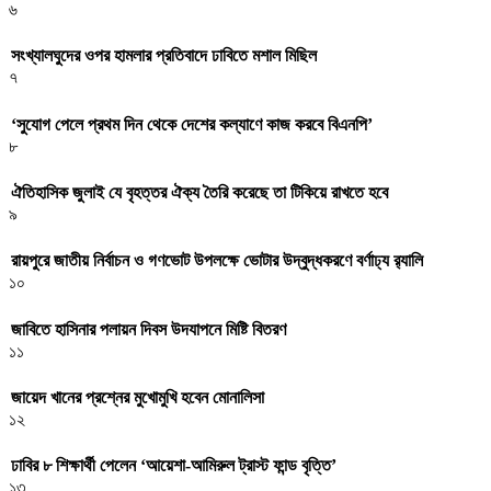
৬
সংখ্যালঘুদের ওপর হামলার প্রতিবাদে ঢাবিতে মশাল মিছিল
৭
‌‘সুযোগ পেলে প্রথম দিন থেকে দেশের কল্যাণে কাজ করবে বিএনপি’
৮
ঐতিহাসিক জুলাই যে বৃহত্তর ঐক্য তৈরি করেছে তা টিকিয়ে রাখতে হবে
৯
রায়পুরে জাতীয় নির্বাচন ও গণভোট উপলক্ষে ভোটার উদ্বুদ্ধকরণে বর্ণাঢ্য র‍্যালি
১০
জাবিতে হাসিনার পলায়ন দিবস উদযাপনে মিষ্টি বিতরণ
১১
জায়েদ খানের প্রশ্নের মুখোমুখি হবেন মোনালিসা
১২
ঢাবির ৮ শিক্ষার্থী পেলেন ‘আয়েশা-আমিরুল ট্রাস্ট ফান্ড বৃত্তি’
১৩