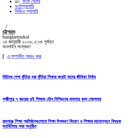
ফটো স্টোরি
ফটোগ্যালারি
ভিডিও গ্যালারি
/
চট্টগ্রাম
banglarmukul
২৪ জানুয়ারী ২০২৬, ৫:৩৪ পূর্বাহ্ন
অনলাইন সংস্করণ
এ সম্পর্কিত আরও খবর
বিচিত্র পেশা কুঁচিয়া ধরা কুঁচিয়া শিকার করেই যাদের জীবিকা নির্বাহ
লক্ষ্মীপুরে ৭ বছরের দুই শিশুকে যৌন নিপিড়নের মামলায় বৃদ্ধ গ্রেপ্তার
রামগঞ্জে শিক্ষা প্রতিষ্ঠানগুলোতে শিক্ষা উপকরণ বিতরণ ও শিক্ষার মানোন্নয়ন বিষয়ক
মতবিনিময় সভা অনুষ্ঠিত