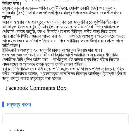
নিশ্চিত করে।
গ্রেফতারকৃতরা হলেন— শাকিল বেপারী (২৩), সোহাগ বেপারী (১৯) ও মোক্তার
পাটওয়ারী (২০)। তারা সকলেই লক্ষ্মীপুরের রায়পুর উপজেলার উত্তর চরবংশী গ্রামের
বাসিন্দা।
র‌্যাব ও মামলার এজাহার সূত্রে জানা যায়, গত ১৪ জানুয়ারি রাতে পূর্বপরিকল্পিতভাবে
আশরাফুল ইসলামকে (২৪) মোবাইল ফোনে ডেকে নেয় আসামিরা। পরে ঘটনাস্থলে
পৌঁছালে লোহার হাতুড়ি, রড ও জিআই পাইপসহ বিভিন্ন দেশীয় অস্ত্র দিয়ে তাকে
এলোপাতাড়ি পিটিয়ে গুরুতর আহত করা হয়। একপর্যায়ে আশরাফুল অচেতন হয়ে পড়লে
তাকে মৃত ভেবে আসামিরা পালিয়ে যায়। পরে স্থানীয়রা তাকে উদ্ধার করে হাসপাতালে
ভর্তি করেন।
চিকিৎসাধীন অবস্থায় ২০ জানুয়ারি ঢাকায় আশরাফুল ইসলাম মারা যান।
প্রাথমিক তদন্তে জানা যায়, ঘটনার কিছুদিন আগে আসামিদের এক সহযোগী শাহিন
বেপারীকে ডিবি পুলিশ আটক করে। আশরাফুল ওই ঘটনায় তথ্য দিয়ে ধরিয়ে দিয়েছে—
এমন সন্দেহ ও অপবাদে তাকে হত্যার হুমকি দেওয়া হচ্ছিল।
র‌্যাব-১১ সিপিসি-৩ নোয়াখালীর কোম্পানি কমান্ডার ও অতিরিক্ত পুলিশ সুপার মো. মুহিত
কবীর সেরনিয়াবাত জানান, গ্রেফতারকৃত আসামিদের বিরুদ্ধে আইনানুগ ব্যবস্থা গ্রহণের
জন্য রায়পুর থানায় হস্তান্তর করা হয়েছে।
Facebook Comments Box
মন্তব্য করুন
সর্বশেষ