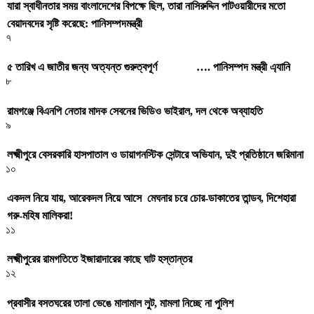
যারা স্বাধীনতার সময় বাংলাদেশের বিপক্ষে ছিল, তারা নাসিরুদ্দিন পাটওয়ারীদের মতো
বেয়াদবদের সৃষ্টি করেছে: পানিসম্পদমন্ত্রী
৭
৫ তারিখ এ জাতীর জন্য অত্যন্ত গুরুত্বপূর্ণ …. পানিসম্পদ মন্ত্রী এ্যানি
৮
রামগঞ্জে বিএনপি নেতার মাদক সেবনের ভিডিও ভাইরাল, দল থেকে অব্যাহতি
৯
লক্ষ্মীপুরে বেসরকারি হাসপাতাল ও ডায়াগনস্টিক সেন্টারে অভিযান, দুই প্রতিষ্ঠানে জরিমানা
১০
একদল নিয়ে যায়, আরেকদল নিয়ে আসে মেঘনার চরে চোর-ডাকাতের তান্ডব, দিশেহারা
গরু-মহিষ মালিকরা!
১১
লক্ষ্মীপুরের রামগতিতে ইজারাদারের কাছে ঘাট হস্তান্তর
১২
প্রবাসীর বসতঘরের তালা ভেঙে মালামাল লুট, মামলা নিচ্ছে না পুলিশ