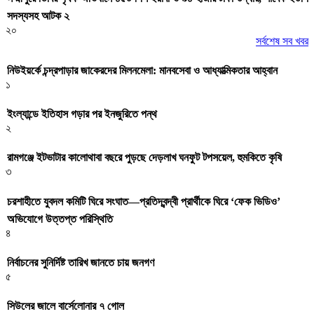
সদস্যসহ আটক ২
২০
সর্বশেষ সব খবর
নিউইয়র্কে চন্দ্রপাড়ার জাকেরদের মিলনমেলা: মানবসেবা ও আধ্যাত্মিকতার আহ্বান
১
ইংল্যান্ডে ইতিহাস গড়ার পর ইনজুরিতে পন্থ
২
রামগঞ্জে ইটভাটার কালোথাবা বছরে পুড়ছে দেড়লাখ ঘনফুট টপসয়েল, হুমকিতে কৃষি
৩
চরশাহীতে যুবদল কমিটি ঘিরে সংঘাত—প্রতিদ্বন্দ্বী প্রার্থীকে ঘিরে ‘ফেক ভিডিও’
অভিযোগে উত্তপ্ত পরিস্থিতি
৪
নির্বাচনের সুনির্দিষ্ট তারিখ জানতে চায় জনগণ
৫
সিউলের জালে বার্সেলোনার ৭ গোল