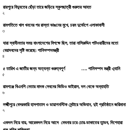
রায়পুরে বিদ্যুতের ছেঁড়া তারে জড়িয়ে স্কুলছাত্রী গুরুতর আহত
২
রামগতিতে খাল খননের পর রাস্তা ভাঙনের মুখে, চরম দুর্ভোগে এলাকাবাসী
৩
যারা স্বাধীনতার সময় বাংলাদেশের বিপক্ষে ছিল, তারা নাসিরুদ্দিন পাটওয়ারীদের মতো
বেয়াদবদের সৃষ্টি করেছে: পানিসম্পদমন্ত্রী
৪
৫ তারিখ এ জাতীর জন্য অত্যন্ত গুরুত্বপূর্ণ …. পানিসম্পদ মন্ত্রী এ্যানি
৫
রামগঞ্জে বিএনপি নেতার মাদক সেবনের ভিডিও ভাইরাল, দল থেকে অব্যাহতি
৬
লক্ষ্মীপুরে বেসরকারি হাসপাতাল ও ডায়াগনস্টিক সেন্টারে অভিযান, দুই প্রতিষ্ঠানে জরিমানা
৭
একদল নিয়ে যায়, আরেকদল নিয়ে আসে মেঘনার চরে চোর-ডাকাতের তান্ডব, দিশেহারা
গরু-মহিষ মালিকরা!