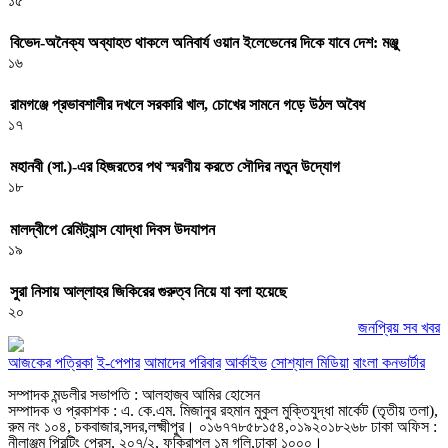
১৫
বিভেদ-অনৈক্য অব্যাহত থাকলে অনিবার্য ওয়ান ইলেভেনের দিকে যাবে দেশ: মঞ্জু
১৬
রামগঞ্জে প্রভাবশালীর দখলে সরকারি খাল, চোখের সামনে গড়ে উঠল অবৈধ
১৭
মহানবী (সা.)-এর হিজরতের পথ স্মরণীয় করতে সৌদির নতুন উদ্যোগ
১৮
মালদ্বীপে রেমিট্যান্স যোদ্ধা দিবস উদযাপন
১৯
সুরা নিসায় আল্লাহর জিকিরের গুরুত্ব নিয়ে যা বলা হয়েছে
২০
জনপ্রিয় সব খবর
আজকের পত্রিকা
ই-পেপার
আমাদের পরিবার
আর্কাইভ
সোশ্যাল মিডিয়া
বাংলা কনভার্টার
সম্পাদক মন্ডলীর সভাপতি : আলহাজ্ব আমির হোসেন
সম্পাদক ও প্রকাশক : এ. কে.এম. মিজানুর রহমান মুকুল মুক্তিযুদ্ধা মার্কেট (তৃতীয় তলা),
রুম নং ১০৪, চকবাজার,সদর,লক্ষ্মীপুর। ০১৬৭৭৮৫৮১৫৪,০১৯২০১৮২৬৮ ঢাকা অফিস :
নীলাঞ্জুম প্রিন্টিং প্রেস, ২০৭/২, ফকিরাপুল ১ম গলি,ঢাকা ১০০০।