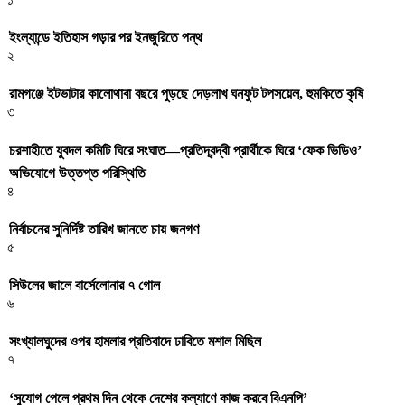
ইংল্যান্ডে ইতিহাস গড়ার পর ইনজুরিতে পন্থ
২
রামগঞ্জে ইটভাটার কালোথাবা বছরে পুড়ছে দেড়লাখ ঘনফুট টপসয়েল, হুমকিতে কৃষি
৩
চরশাহীতে যুবদল কমিটি ঘিরে সংঘাত—প্রতিদ্বন্দ্বী প্রার্থীকে ঘিরে ‘ফেক ভিডিও’
অভিযোগে উত্তপ্ত পরিস্থিতি
৪
নির্বাচনের সুনির্দিষ্ট তারিখ জানতে চায় জনগণ
৫
সিউলের জালে বার্সেলোনার ৭ গোল
৬
সংখ্যালঘুদের ওপর হামলার প্রতিবাদে ঢাবিতে মশাল মিছিল
৭
‌‘সুযোগ পেলে প্রথম দিন থেকে দেশের কল্যাণে কাজ করবে বিএনপি’