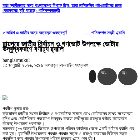
যারা স্বাধীনতার সময় বাংলাদেশের বিপক্ষে ছিল, তারা নাসিরুদ্দিন পাটওয়ারীদের মতো
বেয়াদবদের সৃষ্টি করেছে: পানিসম্পদমন্ত্রী
৫ তারিখ এ জাতীর জন্য অত্যন্ত গুরুত্বপূর্ণ …. পানিসম্পদ মন্ত্রী এ্যানি
রায়পুরে জাতীয় নির্বাচন ও গণভোট উপলক্ষে ভোটার
উদ্বুদ্ধকরণে বর্ণাঢ্য র‍্যালি
banglarmukul
১৩ জানুয়ারী ২০২৬, ৯:৪৬ অপরাহ্ন
|
অনলাইন সংস্করণ
অ-
অ+
প্রদীপ কুমার রায়:
ত্রয়োদশ জাতীয় সংসদ নির্বাচন ও গণভোটকে সামনে রেখে ভোটারদের মধ্যে সচেতনতা
বৃদ্ধি এবং ভোটাধিকার প্রয়োগে উদ্বুদ্ধ করতে লক্ষ্মীপুরের রায়পুরে বর্ণাঢ্য আয়োজন
করেছে উপজেলা প্রশাসন।
মঙ্গলবার (১৩ জানুয়ারি) বিকেলে উপজেলা পরিষদ কার্যালয় থেকে একটি বর্ণাঢ্য র‌্যালি বের
করা হয়। র‌্যালিটি উপজেলার প্রধান প্রধান সড়ক ও রায়পুর বাজারের বিভিন্ন সড়ক
প্রদক্ষিণ করে পুনরায় উপজেলা পরিষদ চত্বরে এসে শেষ হয়।