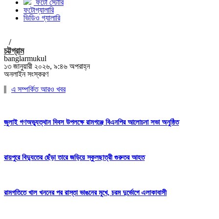
ফটো স্টোরি
ফটোগ্যালারি
ভিডিও গ্যালারি
/
চট্টগ্রাম
banglarmukul
১৩ জানুয়ারী ২০২৬, ৯:৪৬ অপরাহ্ন
অনলাইন সংস্করণ
এ সম্পর্কিত আরও খবর
জুলাই গণঅভ্যুত্থান দিবস উপলক্ষে রামগঞ্জে বিএনপির আলোচনা সভা অনুষ্ঠিত
রায়পুরে বিদ্যুতের ছেঁড়া তারে জড়িয়ে স্কুলছাত্রী গুরুতর আহত
রামগতিতে খাল খননের পর রাস্তা ভাঙনের মুখে, চরম দুর্ভোগে এলাকাবাসী