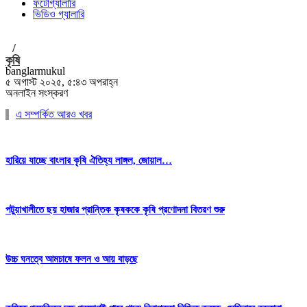
ফটোগ্যালারি
ভিডিও গ্যালারি
/
কৃষি
banglarmukul
৫ অগাস্ট ২০২৫, ৫:৪৩ অপরাহ্ন
অনলাইন সংস্করণ
এ সম্পর্কিত আরও খবর
হারিয়ে যাচ্ছে বাংলার কৃষি ঐতিহ্য লাঙ্গল, জোয়াল…
পটুয়াখালীতে ছয় হাজার প্রান্তিক কৃষককে কৃষি প্রণোদনা বিতরণ শুরু
উচ্চ ঘনত্বে আমচাষে ফলন ও আয় বাড়ছে