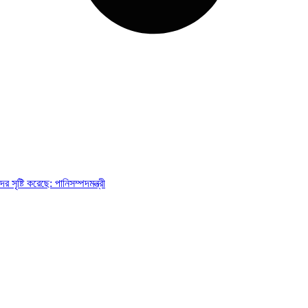
 সৃষ্টি করেছে: পানিসম্পদমন্ত্রী