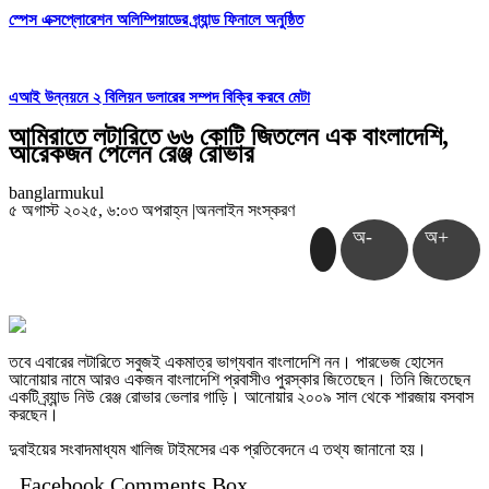
স্পেস এক্সপ্লোরেশন অলিম্পিয়াডের গ্র্যান্ড ফিনালে অনুষ্ঠিত
এআই উন্নয়নে ২ বিলিয়ন ডলারের সম্পদ বিক্রি করবে মেটা
আমিরাতে লটারিতে ৬৬ কোটি জিতলেন এক বাংলাদেশি,
আরেকজন পেলেন রেঞ্জ রোভার
banglarmukul
৫ অগাস্ট ২০২৫, ৬:০৩ অপরাহ্ন
|
অনলাইন সংস্করণ
অ-
অ+
তবে এবারের লটারিতে সবুজই একমাত্র ভাগ্যবান বাংলাদেশি নন। পারভেজ হোসেন
আনোয়ার নামে আরও একজন বাংলাদেশি প্রবাসীও পুরস্কার জিতেছেন। তিনি জিতেছেন
একটি ব্র্যান্ড নিউ রেঞ্জ রোভার ভেলার গাড়ি। আনোয়ার ২০০৯ সাল থেকে শারজায় বসবাস
করছেন।
দুবাইয়ের সংবাদমাধ্যম খালিজ টাইমসের এক প্রতিবেদনে এ তথ্য জানানো হয়।
Facebook Comments Box