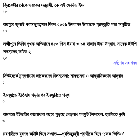
ক্রিকেটার থেকে ভয়ংকর সন্ত্রাসী, কে এই ডেভিড ইমন
১৮
রায়পুরে জুলাই গণঅভ্যুত্থান দিবস-২০২৬ উদযাপন উপলক্ষে প্রস্তুতি সভা অনুষ্ঠিত
১৯
লক্ষ্মীপুরে ডিবির পৃথক অভিযানে ৪৫০ পিস ইয়াবা ও ৯৪ হাজার টাকা উদ্ধার, সাবেক ইউপি
সদস্যসহ আটক ২
২০
সর্বশেষ সব খবর
নিউইয়র্কে চন্দ্রপাড়ার জাকেরদের মিলনমেলা: মানবসেবা ও আধ্যাত্মিকতার আহ্বান
১
ইংল্যান্ডে ইতিহাস গড়ার পর ইনজুরিতে পন্থ
২
রামগঞ্জে ইটভাটার কালোথাবা বছরে পুড়ছে দেড়লাখ ঘনফুট টপসয়েল, হুমকিতে কৃষি
৩
চরশাহীতে যুবদল কমিটি ঘিরে সংঘাত—প্রতিদ্বন্দ্বী প্রার্থীকে ঘিরে ‘ফেক ভিডিও’