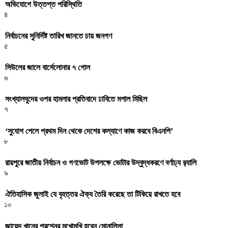
অভিযোগে উত্তপ্ত পরিস্থিতি
৪
নির্বাচনের সুনির্দিষ্ট তারিখ জানতে চায় জনগণ
৫
সিউলের জালে বার্সেলোনার ৭ গোল
৬
সংখ্যালঘুদের ওপর হামলার প্রতিবাদে ঢাবিতে মশাল মিছিল
৭
‌‘সুযোগ পেলে প্রথম দিন থেকে দেশের কল্যাণে কাজ করবে বিএনপি’
৮
রায়পুরে জাতীয় নির্বাচন ও গণভোট উপলক্ষে ভোটার উদ্বুদ্ধকরণে বর্ণাঢ্য র‍্যালি
৯
ঐতিহাসিক জুলাই যে বৃহত্তর ঐক্য তৈরি করেছে তা টিকিয়ে রাখতে হবে
১০
জায়েদ খানের প্রশ্নের মুখোমুখি হবেন মোনালিসা