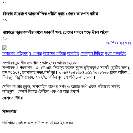
১৮
ফিফার উদ্যোগে আন্তর্জাতিক প্রীতি ম্যাচ খেলবে আফগান নারীরা
১৯
রামগঞ্জে প্রভাবশালীর দখলে সরকারি খাল, চোখের সামনে গড়ে উঠল অবৈধ
২০
জনপ্রিয় সব খবর
আজকের পত্রিকা
ই-পেপার
আমাদের পরিবার
আর্কাইভ
সোশ্যাল মিডিয়া
বাংলা কনভার্টার
সম্পাদক মন্ডলীর সভাপতি : আলহাজ্ব আমির হোসেন
সম্পাদক ও প্রকাশক : এ. কে.এম. মিজানুর রহমান মুকুল মুক্তিযুদ্ধা মার্কেট (তৃতীয় তলা),
রুম নং ১০৪, চকবাজার,সদর,লক্ষ্মীপুর। ০১৬৭৭৮৫৮১৫৪,০১৯২০১৮২৬৮ ঢাকা অফিস :
নীলাঞ্জুম প্রিন্টিং প্রেস, ২০৭/২, ফকিরাপুল ১ম গলি,ঢাকা ১০০০।
দৈনিক বাংলার মুকুল, সাপ্তাহিক রামগঞ্জ দর্পণ ও আমার দর্পণ একই পরিবারের সদস্য
লাইসেন্স : মেসার্স লিনাত টেলিটক এন্ড এম আর টেডার্স
সোশ্যাল মিডিয়া
নিউজলেটার
প্রতিদিন মেইলে আপডেট পেতে সাবস্ক্রাইব করুন।