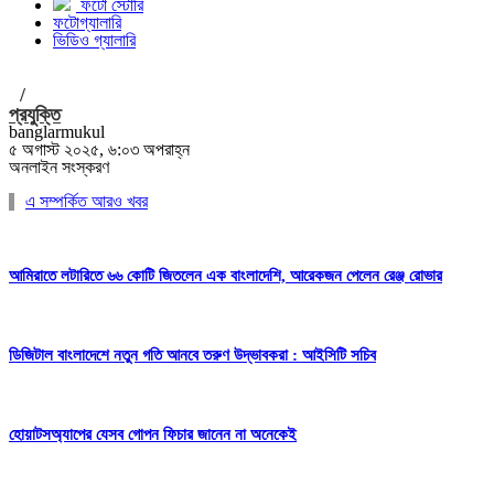
ফটো স্টোরি
ফটোগ্যালারি
ভিডিও গ্যালারি
/
প্রযুক্তি
banglarmukul
৫ অগাস্ট ২০২৫, ৬:০৩ অপরাহ্ন
অনলাইন সংস্করণ
এ সম্পর্কিত আরও খবর
আমিরাতে লটারিতে ৬৬ কোটি জিতলেন এক বাংলাদেশি, আরেকজন পেলেন রেঞ্জ রোভার
ডিজিটাল বাংলাদেশে নতুন গতি আনবে তরুণ উদ্ভাবকরা : আইসিটি সচিব
হোয়াটসঅ্যাপের যেসব গোপন ফিচার জানেন না অনেকেই