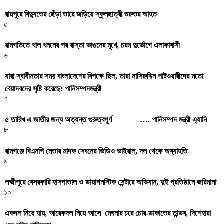
রায়পুরে বিদ্যুতের ছেঁড়া তারে জড়িয়ে স্কুলছাত্রী গুরুতর আহত
৫
রামগতিতে খাল খননের পর রাস্তা ভাঙনের মুখে, চরম দুর্ভোগে এলাকাবাসী
৬
যারা স্বাধীনতার সময় বাংলাদেশের বিপক্ষে ছিল, তারা নাসিরুদ্দিন পাটওয়ারীদের মতো
বেয়াদবদের সৃষ্টি করেছে: পানিসম্পদমন্ত্রী
৭
৫ তারিখ এ জাতীর জন্য অত্যন্ত গুরুত্বপূর্ণ …. পানিসম্পদ মন্ত্রী এ্যানি
৮
রামগঞ্জে বিএনপি নেতার মাদক সেবনের ভিডিও ভাইরাল, দল থেকে অব্যাহতি
৯
লক্ষ্মীপুরে বেসরকারি হাসপাতাল ও ডায়াগনস্টিক সেন্টারে অভিযান, দুই প্রতিষ্ঠানে জরিমানা
১০
একদল নিয়ে যায়, আরেকদল নিয়ে আসে মেঘনার চরে চোর-ডাকাতের তান্ডব, দিশেহারা