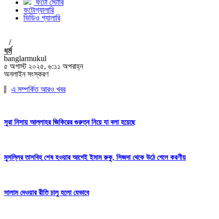
ফটো স্টোরি
ফটোগ্যালারি
ভিডিও গ্যালারি
/
ধর্ম
banglarmukul
৫ অগাস্ট ২০২৫, ৬:১১ অপরাহ্ন
অনলাইন সংস্করণ
এ সম্পর্কিত আরও খবর
সুরা নিসায় আল্লাহর জিকিরের গুরুত্ব নিয়ে যা বলা হয়েছে
মুসল্লির তাসবিহ শেষ হওয়ার আগেই ইমাম রুকু, সিজদা থেকে উঠে গেলে করণীয়
সালাম দেওয়ার রীতি চালু হলো যেভাবে