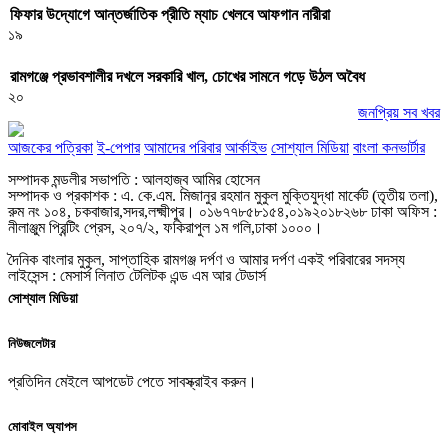
ফিফার উদ্যোগে আন্তর্জাতিক প্রীতি ম্যাচ খেলবে আফগান নারীরা
১৯
রামগঞ্জে প্রভাবশালীর দখলে সরকারি খাল, চোখের সামনে গড়ে উঠল অবৈধ
২০
জনপ্রিয় সব খবর
আজকের পত্রিকা
ই-পেপার
আমাদের পরিবার
আর্কাইভ
সোশ্যাল মিডিয়া
বাংলা কনভার্টার
সম্পাদক মন্ডলীর সভাপতি : আলহাজ্ব আমির হোসেন
সম্পাদক ও প্রকাশক : এ. কে.এম. মিজানুর রহমান মুকুল মুক্তিযুদ্ধা মার্কেট (তৃতীয় তলা),
রুম নং ১০৪, চকবাজার,সদর,লক্ষ্মীপুর। ০১৬৭৭৮৫৮১৫৪,০১৯২০১৮২৬৮ ঢাকা অফিস :
নীলাঞ্জুম প্রিন্টিং প্রেস, ২০৭/২, ফকিরাপুল ১ম গলি,ঢাকা ১০০০।
দৈনিক বাংলার মুকুল, সাপ্তাহিক রামগঞ্জ দর্পণ ও আমার দর্পণ একই পরিবারের সদস্য
লাইসেন্স : মেসার্স লিনাত টেলিটক এন্ড এম আর টেডার্স
সোশ্যাল মিডিয়া
নিউজলেটার
প্রতিদিন মেইলে আপডেট পেতে সাবস্ক্রাইব করুন।
মোবাইল অ্যাপস