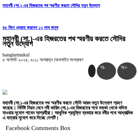
মহানবী (সা.)-এর হিজরতের পথ স্মরণীয় করতে সৌদির নতুন উদ্যোগ
৪৫ দিনে ওমরাহ করলেন ১২ লাখ মানুষ
মহানবী (সা.)-এর হিজরতের পথ স্মরণীয় করতে সৌদির
নতুন উদ্যোগ
banglarmukul
৫ অগাস্ট ২০২৫, ৬:১১ অপরাহ্ন
|
অনলাইন সংস্করণ
অ-
অ+
মহানবী (সা.)-এর হিজরতের পথ স্মরণীয় করতে সৌদি আরব নতুন উদ্যোগ গ্রহণ
করেছে। নির্দিষ্ট নিয়ম মেনে নবী কারিম (সা.)-এর হিজরতের পথে মক্কা থেকে মদিনা
যাওয়ার সুযোগ পাবেন আগ্রহীরা। আধুনিক প্রযুক্তি ব্যবহার করে নবীর পথে আধ্যাত্মিক
এ যাত্রার সুযোগ করে দিচ্ছে দেশটি।
Facebook Comments Box