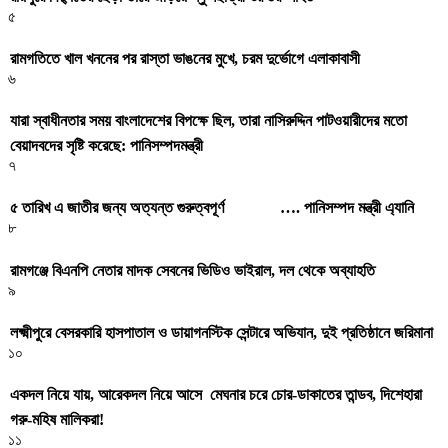
৫
রামগতিতে খাল খননের পর রাস্তা ভাঙনের মুখে, চরম দুর্ভোগে এলাকাবাসী
৬
যারা স্বাধীনতার সময় বাংলাদেশের বিপক্ষে ছিল, তারা নাসিরুদ্দিন পাটওয়ারীদের মতো
বেয়াদবদের সৃষ্টি করেছে: পানিসম্পদমন্ত্রী
৭
৫ তারিখ এ জাতীর জন্য অত্যন্ত গুরুত্বপূর্ণ …. পানিসম্পদ মন্ত্রী এ্যানি
৮
রামগঞ্জে বিএনপি নেতার মাদক সেবনের ভিডিও ভাইরাল, দল থেকে অব্যাহতি
৯
লক্ষ্মীপুরে বেসরকারি হাসপাতাল ও ডায়াগনস্টিক সেন্টারে অভিযান, দুই প্রতিষ্ঠানে জরিমানা
১০
একদল নিয়ে যায়, আরেকদল নিয়ে আসে মেঘনার চরে চোর-ডাকাতের তান্ডব, দিশেহারা
গরু-মহিষ মালিকরা!
১১