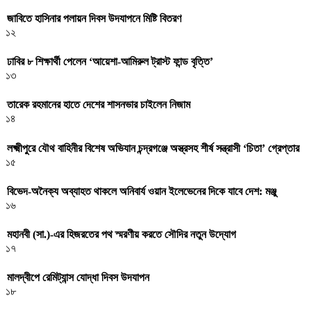
জাবিতে হাসিনার পলায়ন দিবস উদযাপনে মিষ্টি বিতরণ
১২
ঢাবির ৮ শিক্ষার্থী পেলেন ‘আয়েশা-আমিরুল ট্রাস্ট ফান্ড বৃত্তি’
১৩
তারেক রহমানের হাতে দেশের শাসনভার চাইলেন নিজাম
১৪
লক্ষ্মীপুরে যৌথ বাহিনীর বিশেষ অভিযান চন্দ্রগঞ্জে অস্ত্রসহ শীর্ষ সন্ত্রাসী ‘চিতা’ গ্রেপ্তার
১৫
বিভেদ-অনৈক্য অব্যাহত থাকলে অনিবার্য ওয়ান ইলেভেনের দিকে যাবে দেশ: মঞ্জু
১৬
মহানবী (সা.)-এর হিজরতের পথ স্মরণীয় করতে সৌদির নতুন উদ্যোগ
১৭
মালদ্বীপে রেমিট্যান্স যোদ্ধা দিবস উদযাপন
১৮