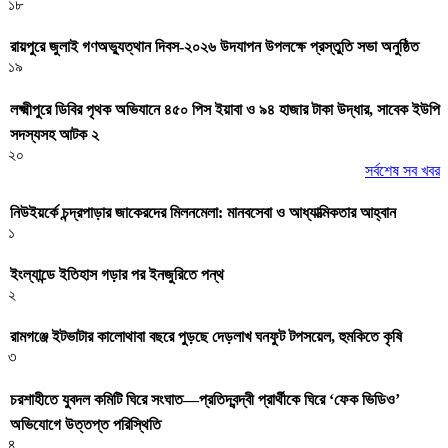
১৮
রায়পুরে জুলাই গণঅভ্যুত্থান দিবস-২০২৬ উদযাপন উপলক্ষে প্রস্তুতি সভা অনুষ্ঠিত
১৯
লক্ষ্মীপুরে ডিবির পৃথক অভিযানে ৪৫০ পিস ইয়াবা ও ৯৪ হাজার টাকা উদ্ধার, সাবেক ইউপি
সদস্যসহ আটক ২
২০
সর্বশেষ সব খবর
নিউইয়র্কে চন্দ্রপাড়ার জাকেরদের মিলনমেলা: মানবসেবা ও আধ্যাত্মিকতার আহ্বান
১
ইংল্যান্ডে ইতিহাস গড়ার পর ইনজুরিতে পন্থ
২
রামগঞ্জে ইটভাটার কালোথাবা বছরে পুড়ছে দেড়লাখ ঘনফুট টপসয়েল, হুমকিতে কৃষি
৩
চরশাহীতে যুবদল কমিটি ঘিরে সংঘাত—প্রতিদ্বন্দ্বী প্রার্থীকে ঘিরে ‘ফেক ভিডিও’
অভিযোগে উত্তপ্ত পরিস্থিতি
৪