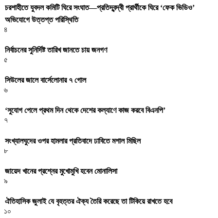
চরশাহীতে যুবদল কমিটি ঘিরে সংঘাত—প্রতিদ্বন্দ্বী প্রার্থীকে ঘিরে ‘ফেক ভিডিও’
অভিযোগে উত্তপ্ত পরিস্থিতি
৪
নির্বাচনের সুনির্দিষ্ট তারিখ জানতে চায় জনগণ
৫
সিউলের জালে বার্সেলোনার ৭ গোল
৬
‌‘সুযোগ পেলে প্রথম দিন থেকে দেশের কল্যাণে কাজ করবে বিএনপি’
৭
সংখ্যালঘুদের ওপর হামলার প্রতিবাদে ঢাবিতে মশাল মিছিল
৮
জায়েদ খানের প্রশ্নের মুখোমুখি হবেন মোনালিসা
৯
ঐতিহাসিক জুলাই যে বৃহত্তর ঐক্য তৈরি করেছে তা টিকিয়ে রাখতে হবে
১০