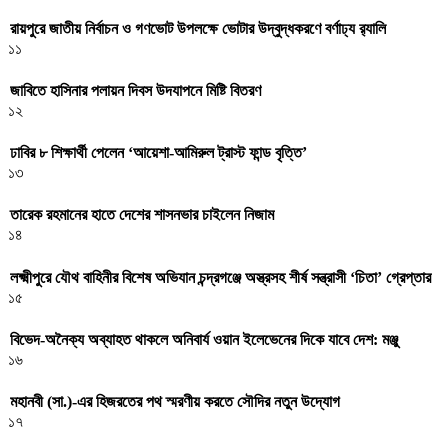
রায়পুরে জাতীয় নির্বাচন ও গণভোট উপলক্ষে ভোটার উদ্বুদ্ধকরণে বর্ণাঢ্য র‍্যালি
১১
জাবিতে হাসিনার পলায়ন দিবস উদযাপনে মিষ্টি বিতরণ
১২
ঢাবির ৮ শিক্ষার্থী পেলেন ‘আয়েশা-আমিরুল ট্রাস্ট ফান্ড বৃত্তি’
১৩
তারেক রহমানের হাতে দেশের শাসনভার চাইলেন নিজাম
১৪
লক্ষ্মীপুরে যৌথ বাহিনীর বিশেষ অভিযান চন্দ্রগঞ্জে অস্ত্রসহ শীর্ষ সন্ত্রাসী ‘চিতা’ গ্রেপ্তার
১৫
বিভেদ-অনৈক্য অব্যাহত থাকলে অনিবার্য ওয়ান ইলেভেনের দিকে যাবে দেশ: মঞ্জু
১৬
মহানবী (সা.)-এর হিজরতের পথ স্মরণীয় করতে সৌদির নতুন উদ্যোগ
১৭