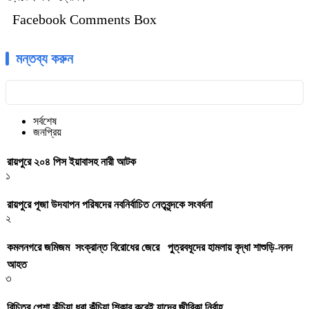
Facebook Comments Box
মন্তব্য করুন
সর্বশেষ
জনপ্রিয়
রায়পুরে ২০৪ পিস ইয়াবাসহ নারী আটক
১
রায়পুরে পূজা উদযাপন পরিষদের নবনির্বাচিত নেতৃবৃন্দকে সংবর্ধনা
২
কমলনগরে জমিজম সংক্রান্ত বিরোধের জেরে পুত্রবধূদের হামলায় বৃদ্ধা শাশুড়ি-ননদ
আহত
৩
বিচিত্র পেশা কুঁচিয়া ধরা কুঁচিয়া শিকার করেই যাদের জীবিকা নির্বাহ