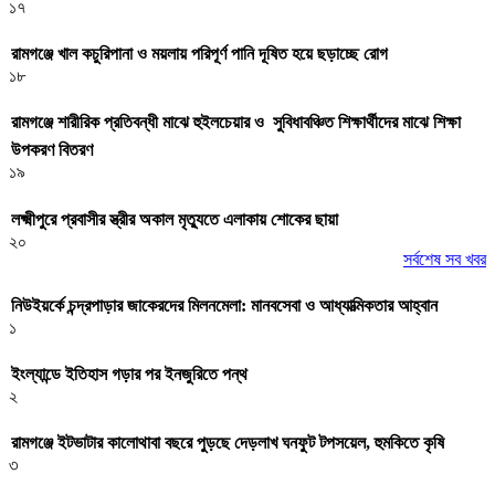
১৭
রামগঞ্জে খাল কচুরিপানা ও ময়লায় পরিপূর্ণ পানি দূষিত হয়ে ছড়াচ্ছে রোগ
১৮
রামগঞ্জে শারীরিক প্রতিবন্ধী মাঝে হুইলচেয়ার ও সুবিধাবঞ্চিত শিক্ষার্থীদের মাঝে শিক্ষা
উপকরণ বিতরণ
১৯
লক্ষ্মীপুরে প্রবাসীর স্ত্রীর অকাল মৃত্যুতে এলাকায় শোকের ছায়া
২০
সর্বশেষ সব খবর
নিউইয়র্কে চন্দ্রপাড়ার জাকেরদের মিলনমেলা: মানবসেবা ও আধ্যাত্মিকতার আহ্বান
১
ইংল্যান্ডে ইতিহাস গড়ার পর ইনজুরিতে পন্থ
২
রামগঞ্জে ইটভাটার কালোথাবা বছরে পুড়ছে দেড়লাখ ঘনফুট টপসয়েল, হুমকিতে কৃষি
৩