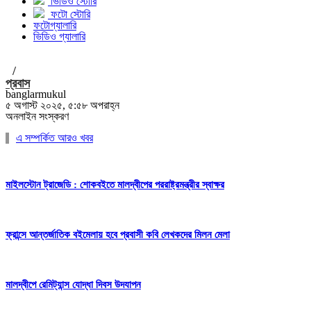
ভিডিও স্টোরি
ফটো স্টোরি
ফটোগ্যালারি
ভিডিও গ্যালারি
/
প্রবাস
banglarmukul
৫ অগাস্ট ২০২৫, ৫:৫৮ অপরাহ্ন
অনলাইন সংস্করণ
এ সম্পর্কিত আরও খবর
মাইলস্টোন ট্রাজেডি : শোকবইতে মালদ্বীপের পররাষ্ট্রমন্ত্রীর স্বাক্ষর
ফ্রান্সে আন্তর্জাতিক বইমেলায় হবে প্রবাসী কবি লেখকদের মিলন মেলা
মালদ্বীপে রেমিট্যান্স যোদ্ধা দিবস উদযাপন