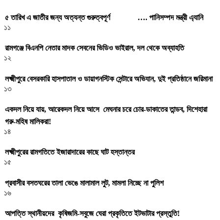
৫ তারিখ এ জাতীর জন্য অত্যন্ত গুরুত্বপূর্ণ …. পানিসম্পদ মন্ত্রী এ্যানি
১১
রামগঞ্জে বিএনপি নেতার মাদক সেবনের ভিডিও ভাইরাল, দল থেকে অব্যাহতি
১২
লক্ষ্মীপুরে বেসরকারি হাসপাতাল ও ডায়াগনস্টিক সেন্টারে অভিযান, দুই প্রতিষ্ঠানে জরিমানা
১৩
একদল নিয়ে যায়, আরেকদল নিয়ে আসে মেঘনার চরে চোর-ডাকাতের তান্ডব, দিশেহারা
গরু-মহিষ মালিকরা!
১৪
লক্ষ্মীপুরের রামগতিতে ইজারাদারের কাছে ঘাট হস্তান্তর
১৫
প্রবাসীর বসতঘরের তালা ভেঙে মালামাল লুট, মামলা নিচ্ছে না পুলিশ
১৬
আপত্তি স্থানীয়দের কৃষিজমি-সবুজে ঘেরা প্রকৃতিতে ইটভাটার প্রস্তুতি!