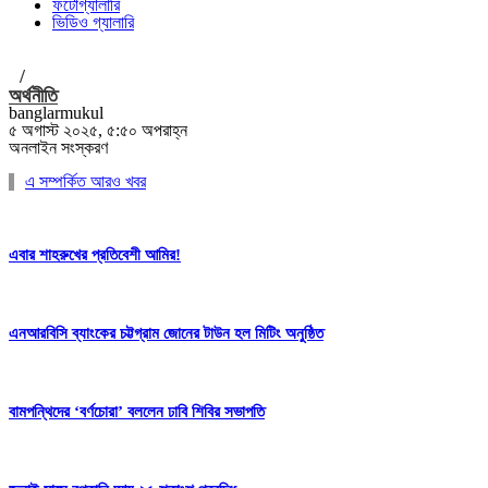
ফটোগ্যালারি
ভিডিও গ্যালারি
/
অর্থনীতি
banglarmukul
৫ অগাস্ট ২০২৫, ৫:৫০ অপরাহ্ন
অনলাইন সংস্করণ
এ সম্পর্কিত আরও খবর
এবার শাহরুখের প্রতিবেশী আমির!
এনআরবিসি ব্যাংকের চট্টগ্রাম জোনের টাউন হল মিটিং অনুষ্ঠিত
বামপন্থিদের ‘বর্ণচোরা’ বললেন ঢাবি শিবির সভাপতি