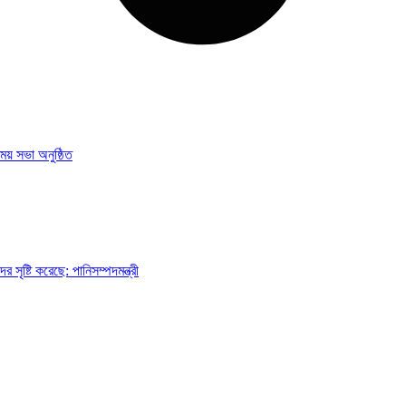
িময় সভা অনুষ্ঠিত
 সৃষ্টি করেছে: পানিসম্পদমন্ত্রী