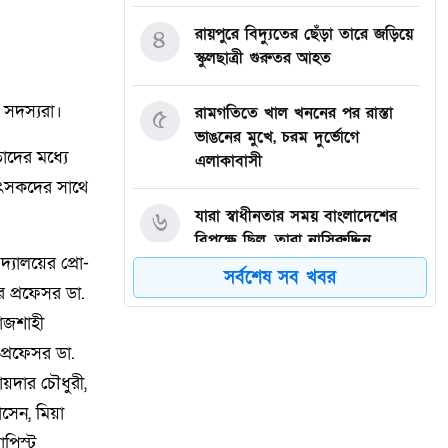
৪
রায়পুরে বিদ্যুতের ছেঁড়া তারে জড়িয়ে
স্কুলছাত্রী গুরুতর আহত
 সদস্যরা।
৫
রামগতিতে খাল খননের পর রাস্তা
ভাঙনের মুখে, চরম দুর্ভোগে
াদের মধ্যে
এলাকাবাসী
িৎসকদের সাথে
৬
যারা স্বাধীনতার সময় বাংলাদেশের
বিপক্ষে ছিল, তারা নাসিরুদ্দিন
্যালয়ের প্রো-
পাটওয়ারীদের মতো বেয়াদবদের সৃষ্টি
সর্বশেষ সব খবর
করেছে: পানিসম্পদমন্ত্রী
র প্রফেসর ডা.
রাজশাহী
৭
৫ তারিখ এ জাতীর জন্য অত্যন্ত
প্রফেসর ডা.
গুরুত্বপূর্ণ ….
ায়দার চৌধুরী,
পানিসম্পদ মন্ত্রী এ্যানি
োসেন, মিয়া
পিস্ট
রামগঞ্জে বিএনপি নেতার মাদক