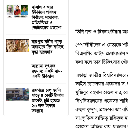
দালাল বাজার
ইউনিয়ন পরিষদ
নির্বাচন: সম্ভাবনা,
প্রতিদ্বন্দ্বিতা ও
ভোটারদের প্রত্যাশা
তিনি জ্বর ও চিকনগুনিয়ায় আ
রায়পুরে নদীর পাড়ে
পেশাজীবীদের এ নেতাকে শনি
অনাহারে দিন কাটছে
বৃদ্ধা ছালেহার
বিএনপির ভাইস চেয়ারম্যান স
কথা বলে তার চিকিৎসার খো
আল্লামা লুৎফর
রহমান: একটি নাম-
এছাড়া জাতীয় বিশ্ববিদ্যালয়ে
একটি ইতিহাস
ভাইস চ্যান্সেলর প্রফেসর ড.
রামগঞ্জে চালু হয়নি
মুজিবুর রহমান হাওলাদার, রে
সাড়ে ৪ কোটি টাকার
মার্কেট, চুরি হয়েছে
বিশ্ববিদ্যালয়ের প্রফেসর শা
২০ লক্ষ টাকার
রুহুল কুদ্দুস, প্রফেসর ডা: 
সরঞ্জাম
সাংস্কৃতিক ব্যক্তিত্ব রফি
হোসেন, অজিত রায়, ফজলুর 