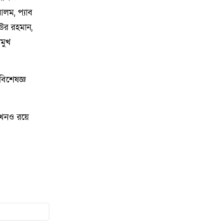
৮
সেবনের ভিডিও ভাইরাল, দল থেকে
লম, প্যাব
অব্যাহতি
িউর রহমান,
রমুখ
৯
লক্ষ্মীপুরে বেসরকারি হাসপাতাল ও
ডায়াগনস্টিক সেন্টারে অভিযান, দুই
প্রতিষ্ঠানে জরিমানা
বিশেষজ্ঞ
১০
একদল নিয়ে যায়, আরেকদল নিয়ে
আসে মেঘনার চরে চোর-ডাকাতের
 এখনও রয়ে
তান্ডব, দিশেহারা গরু-মহিষ মালিকরা!
১১
লক্ষ্মীপুরের রামগতিতে ইজারাদারের
কাছে ঘাট হস্তান্তর
১২
প্রবাসীর বসতঘরের তালা ভেঙে
মালামাল লুট, মামলা নিচ্ছে না পুলিশ