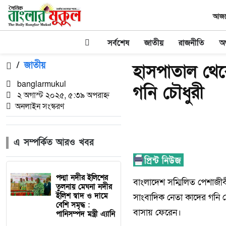
আজকে
সর্বশেষ
জাতীয়
রাজনীতি
অর
/
জাতীয়
হাসপাতাল থেক
banglarmukul
গনি চৌধুরী
২ অগাস্ট ২০২৫, ৫:৩৯ অপরাহ্ন
অনলাইন সংস্করণ
এ সম্পর্কিত আরও খবর
পদ্মা নদীর ইলিশের
বাংলাদেশ সম্মিলিত পেশাজী
তুলনায় মেঘনা নদীর
ইলিশ স্বাদ ও দামে
সাংবাদিক নেতা কাদের গনি চ
বেশি সমৃদ্ধ :
বাসায় ফেরেন।
পানিসম্পদ মন্ত্রী এ্যানি