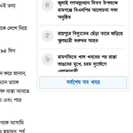
৪
জুলাই গণঅভ্যুত্থান দিবস উপলক্ষে
 এই তথ্য
রামগঞ্জে বিএনপির আলোচনা সভা
অনুষ্ঠিত
াকে দেশে নিয়ে
৫
রায়পুরে বিদ্যুতের ছেঁড়া তারে জড়িয়ে
স্কুলছাত্রী গুরুতর আহত
 ৯৪ দিন
৬
রামগতিতে খাল খননের পর রাস্তা
ভাঙনের মুখে, চরম দুর্ভোগে
এলাকাবাসী
ন করে জানান,
্যান তাকে
সর্বশেষ সব খবর
৭
যারা স্বাধীনতার সময় বাংলাদেশের
িদ নাস্তা আনতে
বিপক্ষে ছিল, তারা নাসিরুদ্দিন
ায় এবং পরে
পাটওয়ারীদের মতো বেয়াদবদের সৃষ্টি
করেছে: পানিসম্পদমন্ত্রী
 জনকে আসামি
৮
৫ তারিখ এ জাতীর জন্য অত্যন্ত
মায়ুন, পূর্ব
গুরুত্বপূর্ণ ….