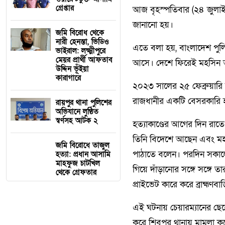
গ্রেপ্তার
আজ বৃহস্পতিবার (২৪ জুলাই)
জানানো হয়।
জমি বিরোধ থেকে
নারী হেনস্তা, ভিডিও
এতে বলা হয়, বাংলাদেশ পুল
ভাইরাল: লক্ষ্মীপুরে
মেয়র প্রার্থী আফতাব
আসে। দেশে ফিরেই মহসিন আদ
উদ্দিন ভূঁইয়া
কারাগারে
২০২৩ সালের ২৫ ফেব্রুয়ারি 
রাজধানীর একটি বেসরকারি হ
রায়পুর থানা পুলিশের
অভিযানে লুণ্ঠিত
স্বর্ণসহ আটক ২
হত্যাকাণ্ডের আগের দিন রা
তিনি বিদেশে আছেন এবং মহস
জমি বিরোধে তাজুল
পাঠাতে বলেন। পরদিন সকালে
হত্যা: প্রধান আসামি
মাহফুজ চাটখিল
গিয়ে দাঁড়ানোর সঙ্গে সঙ্গে
থেকে গ্রেফতার
প্রাইভেট কারে করে ব্রাহ্মণ
এই ঘটনায় চেয়ারম্যানের ছ
করে শিবপুর থানায় মামলা কর