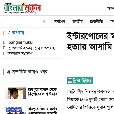
আজকে
সর্বশেষ
জাতীয়
রাজনীতি
অর
/
অপরাধ
ইন্টারপোলের ম
banglarmukul
হত্যার আসাম
৫ অগাস্ট ২০২৫, ৫:৫৩ অপরাহ্ন
অনলাইন সংস্করণ
এ সম্পর্কিত আরও খবর
রায়পুরে বাগান থেকে
নরসিংদীর শিবপুর উপজেলা পর
কিশোরের লাশ উদ্ধার
মিয়াকে (৪৬) দুবাই থেকে দে
নোটিশের ভিত্তিতে দুবাই পুলি
রায়পুরে তিন মামলার
ওয়ারেন্টভুক্ত আসামি