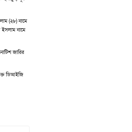
পানিসম্পদ মন্ত্রী এ্যানি
লাম (২৮) নামে
৯
রামগঞ্জে বিএনপি নেতার মাদক
ুল ইসলাম নামে
সেবনের ভিডিও ভাইরাল, দল থেকে
অব্যাহতি
 নোটিশ জারির
১০
লক্ষ্মীপুরে বেসরকারি হাসপাতাল ও
ডায়াগনস্টিক সেন্টারে অভিযান, দুই
প্রতিষ্ঠানে জরিমানা
ক্ত ডিআইজি
১১
একদল নিয়ে যায়, আরেকদল নিয়ে
আসে মেঘনার চরে চোর-ডাকাতের
তান্ডব, দিশেহারা গরু-মহিষ মালিকরা!
১২
লক্ষ্মীপুরের রামগতিতে ইজারাদারের
কাছে ঘাট হস্তান্তর