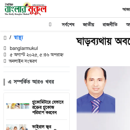
আজকে
সর্বশেষ
জাতীয়
রাজনীতি
অর
/
স্বাস্থ্য
ঘাড়ব্যথায় অব
banglarmukul
৫ অগাস্ট ২০২৫, ৫:৩৬ অপরাহ্ন
অনলাইন সংস্করণ
এ সম্পর্কিত আরও খবর
গ্লুকোমিটারে যেভাবে
রক্তের গ্লুকোজ
পরিমাপ করবেন
ভাইরাল জ্বর