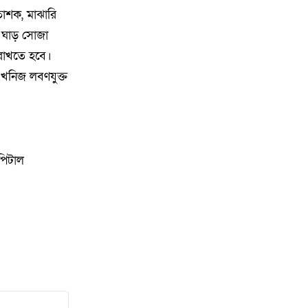
হুইলচেয়ার ও সুবিধাবঞ্চিত
তোশক, মাঝারি
শিক্ষার্থীদের মাঝে শিক্ষা উপকরণ
। ঘাড় সোজা
বিতরণ
রাখতে হবে।
 খনিজ লবণযুক্ত
১৪
লক্ষ্মীপুরে প্রবাসীর স্ত্রীর অকাল মৃত্যুতে
এলাকায় শোকের ছায়া
১৫
ক্রিকেটার থেকে ভয়ংকর সন্ত্রাসী, কে
এই ডেভিড ইমন
সপিটাল
১৬
রায়পুরে জুলাই গণঅভ্যুত্থান
দিবস-২০২৬ উদযাপন উপলক্ষে
প্রস্তুতি সভা অনুষ্ঠিত
১৭
লক্ষ্মীপুরে ডিবির পৃথক অভিযানে ৪৫০
পিস ইয়াবা ও ৯৪ হাজার টাকা উদ্ধার,
সাবেক ইউপি সদস্যসহ আটক ২