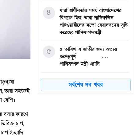
৪
যারা স্বাধীনতার সময় বাংলাদেশের
বিপক্ষে ছিল, তারা নাসিরুদ্দিন
পাটওয়ারীদের মতো বেয়াদবদের সৃষ্টি
করেছে: পানিসম্পদমন্ত্রী
৫
৫ তারিখ এ জাতীর জন্য অত্যন্ত
গুরুত্বপূর্ণ ….
পানিসম্পদ মন্ত্রী এ্যানি
৬
রামগঞ্জে বিএনপি নেতার মাদক
াড়ব্যথা
সর্বশেষ সব খবর
সেবনের ভিডিও ভাইরাল, দল থেকে
েন, তারা সহজেই
অব্যাহতি
তা বেশি।
৭
লক্ষ্মীপুরে বেসরকারি হাসপাতাল ও
না বসার কারণে
ডায়াগনস্টিক সেন্টারে অভিযান, দুই
তিরিক্ত চাপ,
প্রতিষ্ঠানে জরিমানা
 চাপ ইত্যাদি