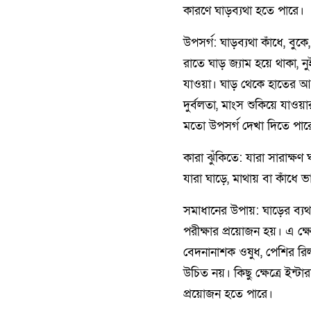
কারণে ঘাড়ব্যথা হতে পারে।
উপসর্গ: ঘাড়ব্যথা কাঁধে, বু
রাতে ঘাড় জ্যাম হয়ে থাকা, নু
যাওয়া। ঘাড় থেকে হাতের আঙু
দুর্বলতা, মাংস শুকিয়ে যাও
মতো উপসর্গ দেখা দিতে পার
কারা ঝুঁকিতে: যারা সারাক্ষণ
যারা ঘাড়ে, মাথায় বা কাঁধে 
সমাধানের উপায়: ঘাড়ের ব্যথায়
পরীক্ষার প্রয়োজন হয়। এ ক্ষে
বেদনানাশক ওষুধ, পেশির রিল
উচিত নয়। কিছু ক্ষেত্রে ইন্ট
প্রয়োজন হতে পারে।