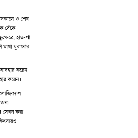
৮
একদল নিয়ে যায়, আরেকদল নিয়ে
আসে মেঘনার চরে চোর-ডাকাতের
া, সকালে ও শেষ
তান্ডব, দিশেহারা গরু-মহিষ মালিকরা!
কে বেঁকে
ষেত্রে, হাত-পা
৯
লক্ষ্মীপুরের রামগতিতে ইজারাদারের
কাছে ঘাট হস্তান্তর
ি মাথা ঘুরানোর
১০
প্রবাসীর বসতঘরের তালা ভেঙে
 ব্যবহার করেন;
মালামাল লুট, মামলা নিচ্ছে না পুলিশ
বহার করেন।
১১
আপত্তি স্থানীয়দের কৃষিজমি-সবুজে
াথলোজিক্যাল
ঘেরা প্রকৃতিতে ইটভাটার প্রস্তুতি!
য়োজন।
১২
রামগঞ্জে খাল কচুরিপানা ও ময়লায়
ুধ সেবন করা
পরিপূর্ণ পানি দূষিত হয়ে ছড়াচ্ছে রোগ
িকিৎসারও
১৩
রামগঞ্জে শারীরিক প্রতিবন্ধী মাঝে