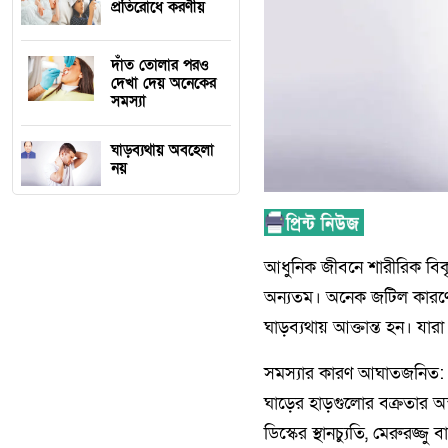
প্রতিরোধে করণীয়
দাঁত তোলার পরও
দেখা দেয় অনেকের
সমস্যা
ঘাড়ব্যথায় অবহেলা
নয়
আধুনিক জীবনে শারীরিক বিকৃত 
অন্যতম। অনেক জটিল কারণেও
ঘাড়ব্যথায় আক্তান্ত হন। যার
সমস্যার কারণ আঘাতজনিত: ঘ
ঘাড়ের হাড়গুলোর বক্রতার অস্
ডিস্কের স্থানচ্যুতি, মেরুরজ