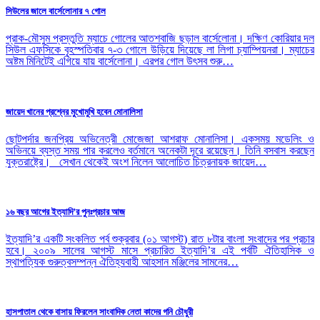
সিউলের জালে বার্সেলোনার ৭ গোল
প্রাক-মৌসুম প্রস্তুতি ম্যাচে গোলের আতশবাজি ছড়াল বার্সেলোনা। দক্ষিণ কোরিয়ার দল
সিউল এফসিকে বৃহস্পতিবার ৭-৩ গোলে উড়িয়ে দিয়েছে লা লিগা চ্যাম্পিয়নরা। ম্যাচের
অষ্টম মিনিটেই এগিয়ে যায় বার্সেলোনা। এরপর গোল উৎসব শুরু…
জায়েদ খানের প্রশ্নের মুখোমুখি হবেন মোনালিসা
ছোটপর্দার জনপ্রিয় অভিনেত্রী মোজেজা আশরাফ মোনালিসা। একসময় মডেলিং ও
অভিনয়ে ব্যস্ত সময় পার করলেও বর্তমানে অনেকটা দূরে রয়েছেন। তিনি বসবাস করছেন
যুক্তরাষ্ট্রে। সেখান থেকেই অংশ নিলেন আলোচিত চিত্রনায়ক জায়েদ…
১৬ বছর আগের ইত্যাদি’র পুনঃপ্রচার আজ
ইত্যাদি’র একটি সংকলিত পর্ব শুক্রবার (০১ আগস্ট) রাত ৮টার বাংলা সংবাদের পর প্রচার
হবে। ২০০৯ সালের আগস্ট মাসে প্রচারিত ইত্যাদি’র এই পর্বটি ঐতিহাসিক ও
স্থাপত্যিক গুরুত্বসম্পন্ন ঐতিহ্যবাহী আহসান মঞ্জিলের সামনের…
হাসপাতাল থেকে বাসায় ফিরলেন সাংবাদিক নেতা কাদের গনি চৌধুরী