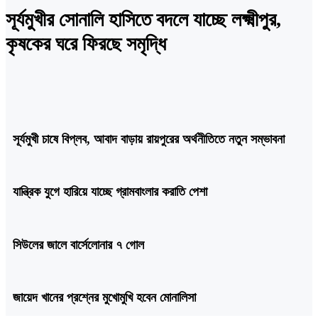
সূর্যমুখীর সোনালি হাসিতে বদলে যাচ্ছে লক্ষ্মীপুর,
কৃষকের ঘরে ফিরছে সমৃদ্ধি
সূর্যমুখী চাষে বিপ্লব, আবাদ বাড়ায় রায়পুরের অর্থনীতিতে নতুন সম্ভাবনা
যান্ত্রিক যুগে হারিয়ে যাচ্ছে গ্রামবাংলার করাতি পেশা
সিউলের জালে বার্সেলোনার ৭ গোল
জায়েদ খানের প্রশ্নের মুখোমুখি হবেন মোনালিসা