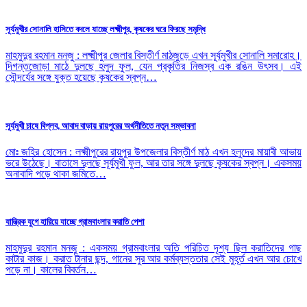
সূর্যমুখীর সোনালি হাসিতে বদলে যাচ্ছে লক্ষ্মীপুর, কৃষকের ঘরে ফিরছে সমৃদ্ধি
মাহমুদুর রহমান মনজু : লক্ষ্মীপুর জেলার বিস্তীর্ণ মাঠজুড়ে এখন সূর্যমুখীর সোনালি সমারোহ।
দিগন্তজোড়া মাঠে দুলছে হলুদ ফুল, যেন প্রকৃতির নিজস্ব এক রঙিন উৎসব। এই
সৌন্দর্যের সঙ্গে যুক্ত হয়েছে কৃষকের স্বপ্ন…
সূর্যমুখী চাষে বিপ্লব, আবাদ বাড়ায় রায়পুরের অর্থনীতিতে নতুন সম্ভাবনা
মোঃ জহির হোসেন : লক্ষ্মীপুরের রায়পুর উপজেলার বিস্তীর্ণ মাঠ এখন হলুদের মায়াবী আভায়
ভরে উঠেছে। বাতাসে দুলছে সূর্যমুখী ফুল, আর তার সঙ্গে দুলছে কৃষকের স্বপ্ন। একসময়
অনাবাদি পড়ে থাকা জমিতে…
যান্ত্রিক যুগে হারিয়ে যাচ্ছে গ্রামবাংলার করাতি পেশা
মাহমুদুর রহমান মনজু : একসময় গ্রামবাংলার অতি পরিচিত দৃশ্য ছিল করাতিদের গাছ
কাটার কাজ। করাত টানার ছন্দ, গানের সুর আর কর্মব্যস্ততার সেই মুহূর্ত এখন আর চোখে
পড়ে না। কালের বিবর্তন…