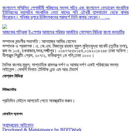
বাংলাদেশ সম্মিলিত পেশাজীবী পরিষদের সদস্য সচিব এবং বাংলাদেশ ফেডারেল সাংবাদিক
ইউনিয়নের মহাসচিব সাংবাদিক নেতা কাদের গনি চৌধুরী হাসপাতাল থেকে বাসায়
ফিরেছেন। শনিবার দুপুরে চিকিৎসকদের পরামর্শে তিনি বাসায় ফেরেন। …
আজকের পত্রিকা
ই-পেপার
আমাদের পরিবার
আর্কাইভ
সোশ্যাল মিডিয়া
বাংলা কনভার্টার
সম্পাদক মন্ডলীর সভাপতি : আলহাজ্ব আমির হোসেন
সম্পাদক ও প্রকাশক : এ. কে.এম. মিজানুর রহমান মুকুল মুক্তিযুদ্ধা মার্কেট (তৃতীয় তলা),
রুম নং ১০৪, চকবাজার,সদর,লক্ষ্মীপুর। ০১৬৭৭৮৫৮১৫৪,০১৯২০১৮২৬৮ ঢাকা অফিস :
নীলাঞ্জুম প্রিন্টিং প্রেস, ২০৭/২, ফকিরাপুল ১ম গলি,ঢাকা ১০০০।
দৈনিক বাংলার মুকুল, সাপ্তাহিক রামগঞ্জ দর্পণ ও আমার দর্পণ একই পরিবারের সদস্য
লাইসেন্স : মেসার্স লিনাত টেলিটক এন্ড এম আর টেডার্স
সোশ্যাল মিডিয়া
নিউজলেটার
প্রতিদিন মেইলে আপডেট পেতে সাবস্ক্রাইব করুন।
মোবাইল অ্যাপস
অ্যান্ড্রয়েড
আইফোন
Developed & Maintainance by BDITWork