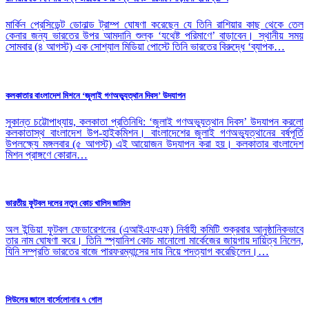
মার্কিন প্রেসিডেন্ট ডোনাল্ড ট্রাম্প ঘোষণা করেছেন যে তিনি রাশিয়ার কাছ থেকে তেল
কেনার জন্য ভারতের উপর আমদানি শুল্ক ‘যথেষ্ট পরিমাণে’ বাড়াবেন। স্থানীয় সময়
সোমবার (৪ আগস্ট) এক সোশ্যাল মিডিয়া পোস্টে তিনি ভারতের বিরুদ্ধে ‘ব্যাপক…
কলকাতার বাংলাদেশ মিশনে ‘জুলাই গণঅভ্যুত্থান দিবস’ উদযাপন
সুকান্ত চট্টোপাধ্যায়, কলকাতা প্রতিনিধি: ‘জুলাই গণঅভ্যুত্থান দিবস’ উদযাপন করলো
কলকাতাস্থ বাংলাদেশ উপ-হাইকমিশন। বাংলাদেশের জুলাই গণঅভ্যুত্থানের বর্ষপূর্তি
উপলক্ষ্যে মঙ্গলবার (৫ আগস্ট) এই আয়োজন উদযাপন করা হয়। কলকাতার বাংলাদেশ
মিশন প্রাঙ্গণে কোরান…
ভারতীয় ফুটবল দলের নতুন কোচ খালিদ জামিল
অল ইন্ডিয়া ফুটবল ফেডারেশনের (এআইএফএফ) নির্বাহী কমিটি শুক্রবার আনুষ্ঠানিকভাবে
তার নাম ঘোষণা করে। তিনি স্প্যানিশ কোচ মানোলো মার্কেজের জায়গায় দায়িত্ব নিলেন,
যিনি সম্প্রতি ভারতের বাজে পারফরম্যান্সের দায় নিয়ে পদত্যাগ করেছিলেন।…
সিউলের জালে বার্সেলোনার ৭ গোল