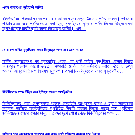
এবার শাহরুখের প্রতিবেশী আমির!
বলিউড কিং শাহরুখ খানের পর এবার আমির খানও নতুন ঠিকানায় পাড়ি দিলেন। ভারতীয়
গণমাধ্যমের এক প্রতিবেদনে বলা হয়, মুম্বাইয়ের বান্দ্রার পালি হিলের উইলনোমনা
অ্যাপার্টমেন্টে চারটি ফ্ল্যাট ভাড়া নিয়েছেন আমির। এর…
যে কারণে মার্কিন যুদ্ধবিমান কেনার সিদ্ধান্ত থেকে সরে এলো ভারত
মার্কিন শুল্কারোপের পর যুক্তরাষ্ট্র থেকে এফ-থার্টি ফাইভ যুদ্ধবিমান কেনার বিষয়ে
অনাগ্রহ প্রকাশ করলো ভারত। সম্প্রতি মার্কিন এক কর্মকর্তার বরাত দিয়ে এ তথ্য
জানায়, আন্তর্জাতিক গণমাধ্যম ব্লুমবার্গ। এমনকি ভবিষ্যতেও ভারত যুক্তরাষ্ট্র…
ফিলিস্তিনের পক্ষে মিছিল করে ইতিহাস গড়লো অস্ট্রেলিয়া
ফিলিস্তিনের গাজা উপত্যকায় চলমান ইসরাইলি আগ্রাসন বন্ধে ও ত্রাণ সরবরাহের
আহ্বান জানিয়ে অস্ট্রেলিয়ার সুপরিচিত সিডনি হারবার ব্রিজে জড়ো হয়ে প্রতিবাদ
জানিয়েছেন হাজার হাজার মানুষ। তাদের মুখে শোনা গেছে ফিলিস্তিনের পক্ষে…
রাশিয়ার তেল কেনার জন্য ভারতের ওপর শুল্ক যথেষ্ট পরিমাণে বাড়ানো হবে: ট্রাম্প