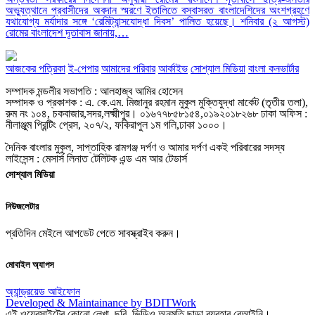
অভ্যুত্থানে প্রবাসীদের অবদান স্মরণে ইতালিতে বসবাসরত বাংলাদেশিদের অংশগ্রহণে
যথাযোগ্য মর্যাদার সঙ্গে ‘রেমিট্যান্সযোদ্ধা দিবস’ পালিত হয়েছে। শনিবার (২ আগস্ট)
রোমের বাংলাদেশ দূতাবাস জানায়,…
আজকের পত্রিকা
ই-পেপার
আমাদের পরিবার
আর্কাইভ
সোশ্যাল মিডিয়া
বাংলা কনভার্টার
সম্পাদক মন্ডলীর সভাপতি : আলহাজ্ব আমির হোসেন
সম্পাদক ও প্রকাশক : এ. কে.এম. মিজানুর রহমান মুকুল মুক্তিযুদ্ধা মার্কেট (তৃতীয় তলা),
রুম নং ১০৪, চকবাজার,সদর,লক্ষ্মীপুর। ০১৬৭৭৮৫৮১৫৪,০১৯২০১৮২৬৮ ঢাকা অফিস :
নীলাঞ্জুম প্রিন্টিং প্রেস, ২০৭/২, ফকিরাপুল ১ম গলি,ঢাকা ১০০০।
দৈনিক বাংলার মুকুল, সাপ্তাহিক রামগঞ্জ দর্পণ ও আমার দর্পণ একই পরিবারের সদস্য
লাইসেন্স : মেসার্স লিনাত টেলিটক এন্ড এম আর টেডার্স
সোশ্যাল মিডিয়া
নিউজলেটার
প্রতিদিন মেইলে আপডেট পেতে সাবস্ক্রাইব করুন।
মোবাইল অ্যাপস
অ্যান্ড্রয়েড
আইফোন
Developed & Maintainance by BDITWork
এই ওয়েবসাইটের কোনো লেখা, ছবি, ভিডিও অনুমতি ছাড়া ব্যবহার বেআইনি।