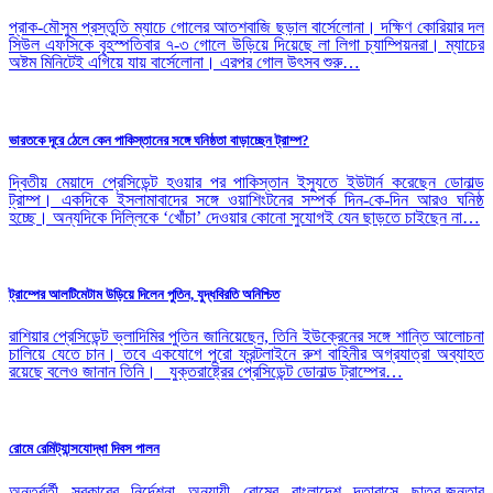
প্রাক-মৌসুম প্রস্তুতি ম্যাচে গোলের আতশবাজি ছড়াল বার্সেলোনা। দক্ষিণ কোরিয়ার দল
সিউল এফসিকে বৃহস্পতিবার ৭-৩ গোলে উড়িয়ে দিয়েছে লা লিগা চ্যাম্পিয়নরা। ম্যাচের
অষ্টম মিনিটেই এগিয়ে যায় বার্সেলোনা। এরপর গোল উৎসব শুরু…
ভারতকে দূরে ঠেলে কেন পাকিস্তানের সঙ্গে ঘনিষ্ঠতা বাড়াচ্ছেন ট্রাম্প?
দ্বিতীয় মেয়াদে প্রেসিডেন্ট হওয়ার পর পাকিস্তান ইস্যুতে ইউটার্ন করেছেন ডোনাল্ড
ট্রাম্প। একদিকে ইসলামাবাদের সঙ্গে ওয়াশিংটনের সম্পর্ক দিন-কে-দিন আরও ঘনিষ্ঠ
হচ্ছে। অন্যদিকে দিল্লিকে ‘খোঁচা’ দেওয়ার কোনো সুযোগই যেন ছাড়তে চাইছেন না…
ট্রাম্পের আলটিমেটাম উড়িয়ে দিলেন পুতিন, যুদ্ধবিরতি অনিশ্চিত
রাশিয়ার প্রেসিডেন্ট ভ্লাদিমির পুতিন জানিয়েছেন, তিনি ইউক্রেনের সঙ্গে শান্তি আলোচনা
চালিয়ে যেতে চান। তবে একযোগে পুরো ফ্রন্টলাইনে রুশ বাহিনীর অগ্রযাত্রা অব্যাহত
রয়েছে বলেও জানান তিনি। যুক্তরাষ্ট্রের প্রেসিডেন্ট ডোনাল্ড ট্রাম্পের…
রোমে রেমিট্যান্সযোদ্ধা দিবস পালন
অন্তর্বর্তী সরকারের নির্দেশনা অনুযায়ী রোমের বাংলাদেশ দূতাবাসে ছাত্র-জনতার