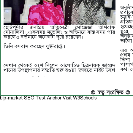
অনুষ্
প্রবা
চড়াই-
প্রতি
হয়েছে
ছোটপর্দার জনপ্রিয় অভিনেত্রী মোজেজা আশরাফ
ছুঁয়
মোনালিসা। একসময় মডেলিং ও অভিনয়ে ব্যস্ত সময় পার
অনুষ্
করলেও বর্তমানে অনেকটা দূরে রয়েছেন।
ভালো
তিনি বসবাস করছেন যুক্তরাষ্ট্রে।
এর আগ
প্রথম
তিশা 
পাশাপ
সেখান থেকেই অংশ নিলেন আলোচিত চিত্রনায়ক জায়েদ
কথা শ
খানের উপস্থাপনায় সম্প্রতি শুরু হওয়া ‘ফ্রাইডে নাইট উইথ
© স্বত্ব সংরক্ষিত 
blp-market
SEO Test Anchor
Visit W3Schools